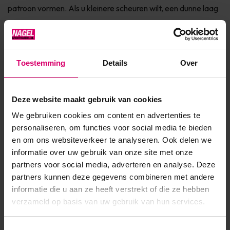
patroon vormen. Als u kleinere scheuren wilt, een dunne laag
lak aanbrengt of als u een groter, spectaculairder patroon
wilt, wordt een iets dikkere laag aanbevolen. Mosaic Crystal
Liqui...
Toestemming
Details
Over
Toon meer
Deze website maakt gebruik van cookies
Product specificaties
We gebruiken cookies om content en advertenties te
personaliseren, om functies voor social media te bieden
Artikelnummer
45388
en om ons websiteverkeer te analyseren. Ook delen we
informatie over uw gebruik van onze site met onze
SKU
589833
partners voor social media, adverteren en analyse. Deze
partners kunnen deze gegevens combineren met andere
informatie die u aan ze heeft verstrekt of die ze hebben
verzameld op basis van uw gebruik van hun services.
Toestemmingsselectie