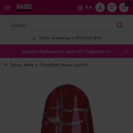
0
9,4
excl. BTW
Voor 16:00 besteld? Dezelfde werkda
Beauty Medewerker Gezocht!
Solliciteer nu
Terug
Home
Crystal Nails Mosaic Liquid Pi...