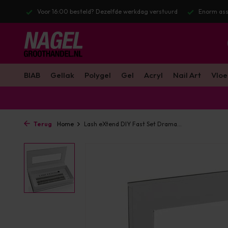
 werkdag verstuurd
Enorm assortiment & alle bekende merken
Gra
BIAB
Gellak
Polygel
Gel
Acryl
Nail Art
Vloe
Terug
Home
Lash eXtend DIY Fast Set Drama...