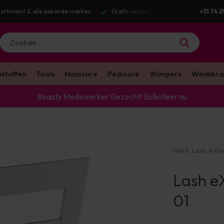
tis verzending v.a. €100 excl. BTW
Voor 16:00 besteld? Dezelfde werkda
+31 74 2
istoffen
Tools
Manicure
Pedicure
Wimpers
Wenkbra
Beauty Medewerker Gezocht!
Solliciteer nu
Merk:
Lash eXt
Lash e
01