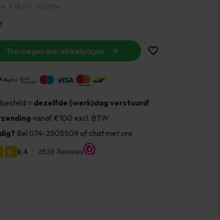
tw
€18,09
Incl. btw
d
Toevoegen aan winkelwagen
 besteld =
dezelfde (werk)dag verstuurd
!
rzending
vanaf €100 excl. BTW
dig?
Bel 074-2505509 of chat met ons