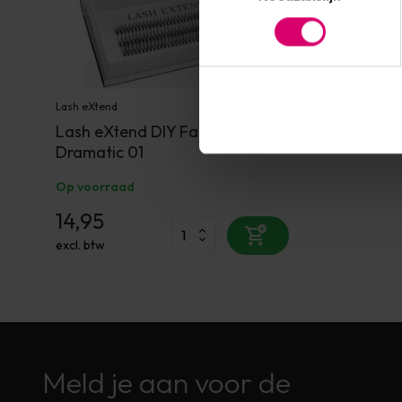
Lash eXtend
Lash eXtend DIY Fast Set
Dramatic 01
Op voorraad
14,95
excl. btw
Meld je aan voor de