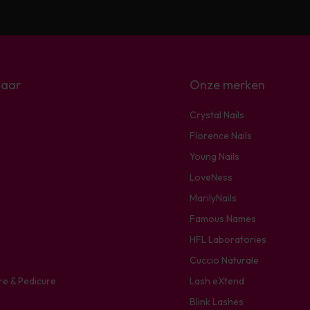
naar
Onze merken
Crystal Nails
Florence Nails
Young Nails
LoveNess
MarilyNails
Famous Names
HFL Laboratories
Cuccio Naturale
re & Pedicure
Lash eXtend
Blink Lashes