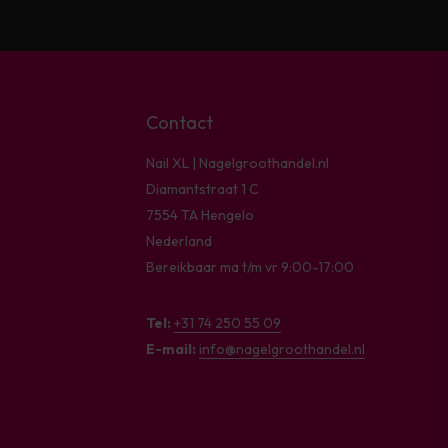
Contact
Nail XL | Nagelgroothandel.nl
Diamantstraat 1 C
7554 TA Hengelo
Nederland
Bereikbaar ma t/m vr 9:00-17:00
Tel:
+31 74 250 55 09
E-mail:
info@nagelgroothandel.nl