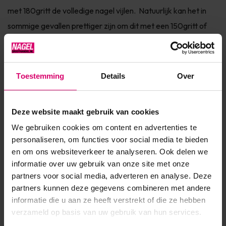
met 180gritt de volledige nagel vijlen. Natuurlijk kan het in
sommige gevallen prettiger zijn om dit met een 150gritt of
100gritt vijl te doen. Dit is afhankelijk van de hoeveelheid
productgebruik en aangeleerde technieken vanuit jouw
opleidingscentrum. Kenmerken en voordelen: - Te ge...
Toestemming
Details
Over
Toon meer
Deze website maakt gebruik van cookies
Product specificaties
We gebruiken cookies om content en advertenties te
personaliseren, om functies voor social media te bieden
Artikelnummer
36135
en om ons websiteverkeer te analyseren. Ook delen we
informatie over uw gebruik van onze site met onze
SKU
512795
partners voor social media, adverteren en analyse. Deze
partners kunnen deze gegevens combineren met andere
informatie die u aan ze heeft verstrekt of die ze hebben
verzameld op basis van uw gebruik van hun services.