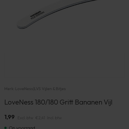
Merk:
LoveNess
|
LVS Vijlen & Bitjes
LoveNess 180/180 Gritt Bananen Vijl
1,99
Excl. btw
€2,41
Incl. btw
Op voorraad