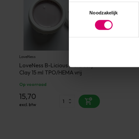
Toestemmingsselectie
Noodzakelijk
LoveNess
LoveNess B-Licious Gel Dusty
Clay 15 ml TPO/HEMA vrij
Op voorraad
15,70
excl. btw