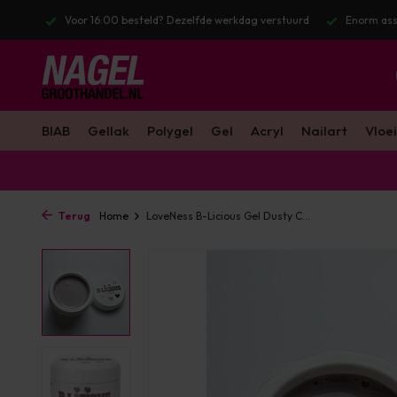
lfde werkdag verstuurd
Enorm assortiment & alle bekende merken
BIAB
Gellak
Polygel
Gel
Acryl
Nailart
Vloei
Terug
Home
LoveNess B-Licious Gel Dusty C...