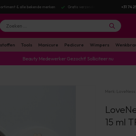
Gratis verzending v.a. €100 excl. BTW
Voor 16:00 besteld? Dezelfde we
+31 74 2
stoffen
Tools
Manicure
Pedicure
Wimpers
Wenkbra
Beauty Medewerker Gezocht!
Solliciteer nu
Merk:
LoveNess
LoveNe
15 ml 