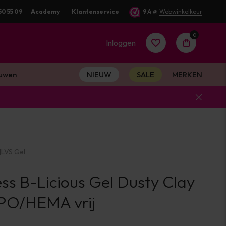
rkdag verstuurd
50 55 09
Academy
Klantenservice
9,4
@
Webwinkelkeur
0
Inloggen
uwen
NIEUW
SALE
MERKEN
Account
aanmaken
|
LVS Gel
Account
ss B-Licious Gel Dusty Clay
aanmaken
TPO/HEMA vrij