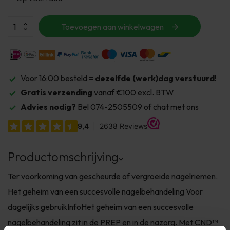
Toevoegen aan winkelwagen
Voor 16:00 besteld =
dezelfde (werk)dag verstuurd
!
Gratis verzending
vanaf €100 excl. BTW
Advies nodig?
Bel 074-2505509 of chat met ons
Productomschrijving
Ter voorkoming van gescheurde of vergroeide nagelriemen.
Het geheim van een succesvolle nagelbehandeling Voor
dagelijks gebruikInfoHet geheim van een succesvolle
nagelbehandeling zit in de PREP en in de nazorg. Met CND™