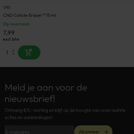
CND
CND Cuticle Eraser™ 15 ml
Op voorraad
7,99
excl. btw
Meld je aan voor de
nieuwsbrief!
Ontvang €5,- korting en blijf op de hoogte van onze laatste
acties en aanbiedingen!
Abonneer