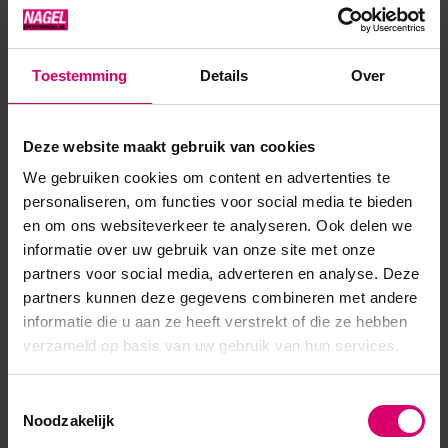
Cuticle Eraser™ worden de nagelriemen dagelijks intensief
gehydrateerd en worden droge, gescheurde of vergroeide
nagelriemen ...
Toestemming
Details
Over
Toon meer
Deze website maakt gebruik van cookies
We gebruiken cookies om content en advertenties te
Product specificaties
personaliseren, om functies voor social media te bieden
en om ons websiteverkeer te analyseren. Ook delen we
EAN
639370913247
informatie over uw gebruik van onze site met onze
partners voor social media, adverteren en analyse. Deze
partners kunnen deze gegevens combineren met andere
informatie die u aan ze heeft verstrekt of die ze hebben
verzameld op basis van uw gebruik van hun services.
Toestemmingsselectie
Noodzakelijk