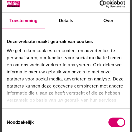
kant magnetiseren maar voor het silky effect adviseren we
om het van 3 kanten te doen. Je kunt ze zo los gebruiken
Toestemming
Details
Over
maar ze zijn ook perfect in harmonie met elkaar en de
nieuw...
Deze website maakt gebruik van cookies
Toon meer
We gebruiken cookies om content en advertenties te
personaliseren, om functies voor social media te bieden
en om ons websiteverkeer te analyseren. Ook delen we
informatie over uw gebruik van onze site met onze
partners voor social media, adverteren en analyse. Deze
partners kunnen deze gegevens combineren met andere
informatie die u aan ze heeft verstrekt of die ze hebben
verzameld op basis van uw gebruik van hun services.
Toestemmingsselectie
Noodzakelijk