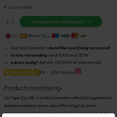
Op voorraad
Toevoegen aan winkelwagen
Voor 16:00 besteld =
dezelfde (werk)dag verstuurd
!
Gratis verzending
vanaf €100 excl. BTW
Advies nodig?
Bel 074-2505509 of chat met ons
Productomschrijving
De Tiger Eye Silk Crystalacs bevatte witte licht magnetische
deeltjes waardoor je een silke effect krijgt als je het
oppervlak aan 3 kanten magnetiseert. Je kunt ze vanaf elke