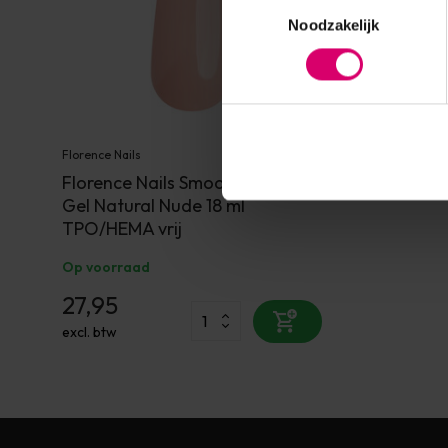
Toestemmingsselectie
Noodzakelijk
Florence Nails
Florence Nails Smooth Builder
Gel Natural Nude 18 ml
TPO/HEMA vrij
Op voorraad
27,95
excl. btw