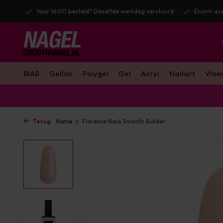
stuurd
Enorm assortiment & alle bekende merken
Gratis verzendin
BIAB
Gellak
Polygel
Gel
Acryl
Nailart
Vloei
Terug
Home
Florence Nails Smooth Builder ...