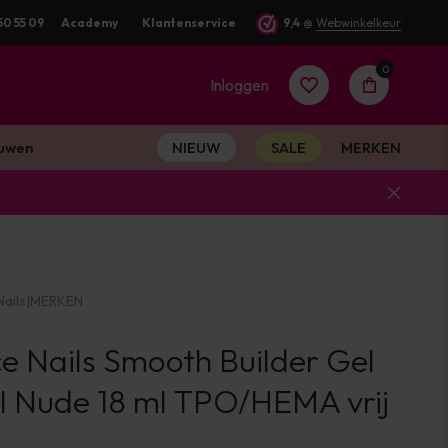
50 55 09
Academy
Klantenservice
9,4
@
Webwinkelkeur
0
Inloggen
uwen
NIEUW
SALE
MERKEN
Account
aanmaken
ails
|
MERKEN
Account
e Nails Smooth Builder Gel
aanmaken
l Nude 18 ml TPO/HEMA vrij