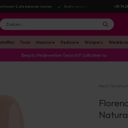
g v.a. €100 excl. BTW
Voor 16:00 besteld? Dezelfde werkdag verstuurd
+31 74 2
stoffen
Tools
Manicure
Pedicure
Wimpers
Wenkbra
Beauty Medewerker Gezocht!
Solliciteer nu
Merk:
Florence N
Florenc
Natura