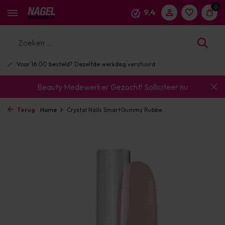
0
9,4
Enorm assortiment & alle bekende merken
Beauty Medewerker Gezocht!
Solliciteer nu
Terug
Home
Crystal Nails SmartGummy Rubbe...