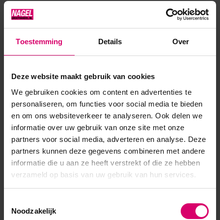
isBase&Builder – je kunt het als basis gebruiken of de nagels
bijvullen, een C-curve maken, maar gebruik het niet om een
verlenging op sjabloon te maken.Gebruik in plaats daarvan
Toestemming
Details
Over
de Compact Base Gel productlijn of de Elasty Hardener Gel
of de Se...
Deze website maakt gebruik van cookies
Toon meer
We gebruiken cookies om content en advertenties te
personaliseren, om functies voor social media te bieden
en om ons websiteverkeer te analyseren. Ook delen we
informatie over uw gebruik van onze site met onze
partners voor social media, adverteren en analyse. Deze
partners kunnen deze gegevens combineren met andere
informatie die u aan ze heeft verstrekt of die ze hebben
verzameld op basis van uw gebruik van hun services.
Toestemmingsselectie
Noodzakelijk