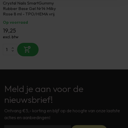
Crystal Nails SmartGummy
Rubber Base Gel Nr14 Milky
Rose 8 ml - TPO/HEMA vrij
Op voorraad
19,25
excl. btw
Meld je aan voor de
nieuwsbrief!
Ontvang €5,- korting en blijf op de hoogte van onze laatste
acties en aanbiedingen!