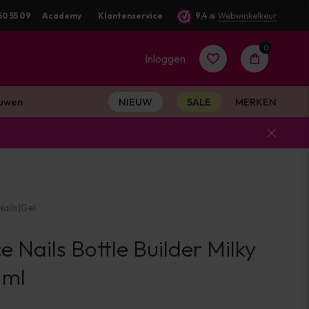
d
50 55 09
Academy
Klantenservice
9,4
@
Webwinkelkeur
0
Inloggen
uwen
NIEUW
SALE
MERKEN
Account
aanmaken
ails
|
Gel
Account
e Nails Bottle Builder Milky
aanmaken
 ml