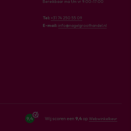
Bereikbaar ma t/m vr 9:00-17:00
Tel:
+31 74 250 55 09
E-mail:
info@nagelgroothandel.nl
9,4
Wij scoren een
9,4
op
Webwinkelkeur