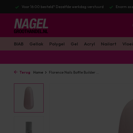
erstuurd
Enorm assortiment & alle bekende merken
Gratis verzend
BIAB
Gellak
Polygel
Gel
Acryl
Nailart
Vloei
Terug
Home
Florence Nails Bottle Builder ...