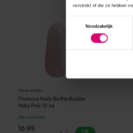
verstrekt of die ze hebben v
Toestemmingsselectie
Noodzakelijk
Florence Nails
Florence Nails Bottle Builder
Milky Pink 10 ml
Op voorraad
16,95