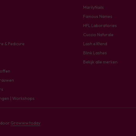
MarilyNails
Famous Names
HFL Laboratories
Cuccio Naturale
re & Pedicure
Lash eXtend
Blink Lashes
Bekijk alle merken
toffen
rauwen
rs
ingen | Workshops
e door
Growww.today