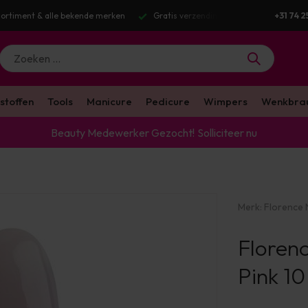
ing v.a. €100 excl. BTW
Voor 16:00 besteld? Dezelfde werkdag verstuur
+31 74 2
stoffen
Tools
Manicure
Pedicure
Wimpers
Wenkbra
Beauty Medewerker Gezocht!
Solliciteer nu
Merk:
Florence N
Florenc
Pink 10