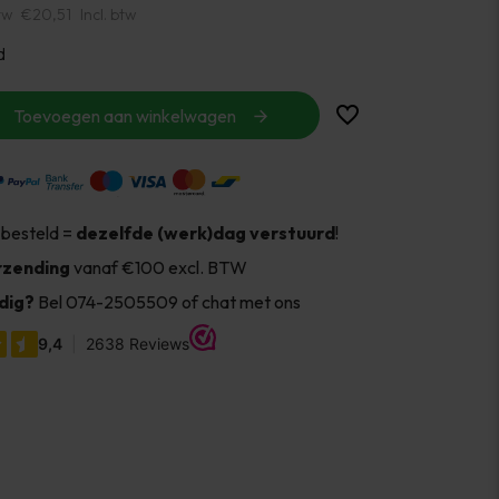
tw
€20,51
Incl. btw
d
Toevoegen aan winkelwagen
 besteld =
dezelfde (werk)dag verstuurd
!
rzending
vanaf €100 excl. BTW
dig?
Bel 074-2505509 of chat met ons