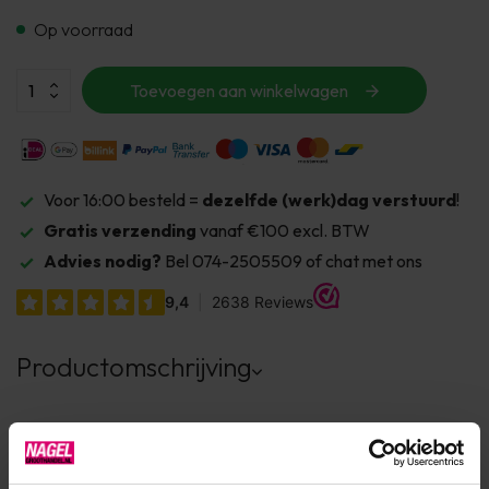
Op voorraad
Toevoegen aan winkelwagen
Voor 16:00 besteld =
dezelfde (werk)dag verstuurd
!
Gratis verzending
vanaf €100 excl. BTW
Advies nodig?
Bel 074-2505509 of chat met ons
Productomschrijving