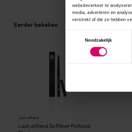
websiteverkeer te analyseren
media, adverteren en analys
verstrekt of die ze hebben v
Eerder bekeken
Toestemmingsselectie
Noodzakelijk
Lash eXtend
Lash eXtend Softliner Potlood