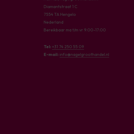
Diamantstraat 1 C
7554 TA Hengelo
Nederland
Bereikbaar ma t/m vr 9:00-17:00
Tel:
+31 74 250 55 09
E-mail:
info@nagelgroothandel.nl