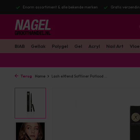
stuurd
Enorm assortiment & alle bekende merken
Gratis verzendin
BIAB
Gellak
Polygel
Gel
Acryl
Nail Art
Vloe
Terug
Home
Lash eXtend Softliner Potlood ...