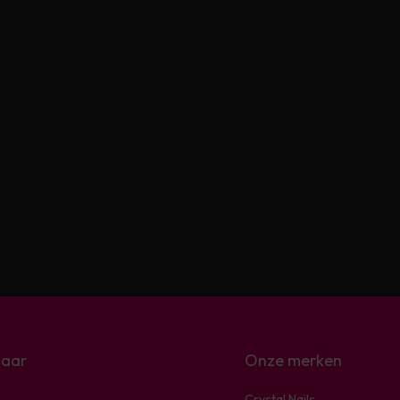
naar
Onze merken
Crystal Nails