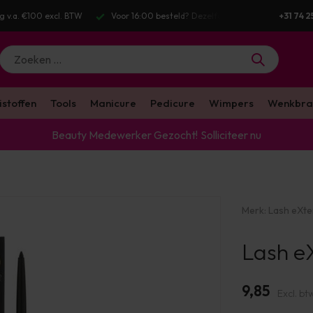
g v.a. €100 excl. BTW
Voor 16:00 besteld? Dezelfde werkdag verstuurd
+31 74 2
istoffen
Tools
Manicure
Pedicure
Wimpers
Wenkbra
Beauty Medewerker Gezocht!
Solliciteer nu
Merk:
Lash eXt
Lash eX
9,85
Excl. bt