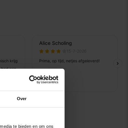
Over
 media te bieden en om ons