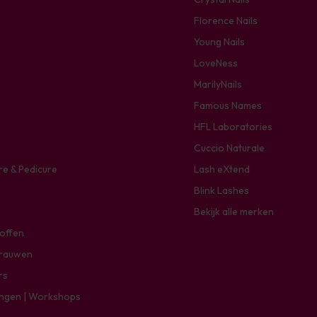
Florence Nails
Young Nails
LoveNess
MarilyNails
Famous Names
HFL Laboratories
Cuccio Naturale
re & Pedicure
Lash eXtend
Blink Lashes
Bekijk alle merken
toffen
rauwen
rs
ingen | Workshops