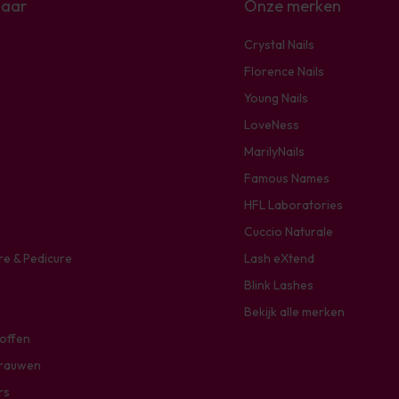
naar
Onze merken
Crystal Nails
Florence Nails
Young Nails
LoveNess
MarilyNails
Famous Names
HFL Laboratories
Cuccio Naturale
re & Pedicure
Lash eXtend
Blink Lashes
Bekijk alle merken
toffen
rauwen
rs