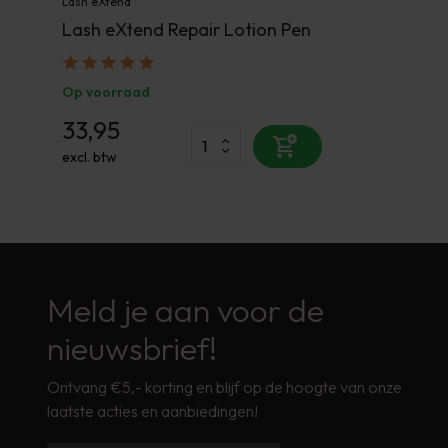
Lash eXtend
Lash eXtend Repair Lotion Pen
Op voorraad
33,95
excl. btw
Meld je aan voor de
nieuwsbrief!
Ontvang €5,- korting en blijf op de hoogte van onze
laatste acties en aanbiedingen!