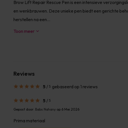
Brow Lift Repair Rescue Pen is een intensieve verzorgingsl
en wenkbrauwen. Deze unieke pen biedt een gerichte beh
herstellen na een...
Toon meer
Reviews
5
/
gebaseerd op 1 reviews
5
5
/
5
Gepost door:
Babs Nahany
op 6 Mei 2026
Prima materiaal