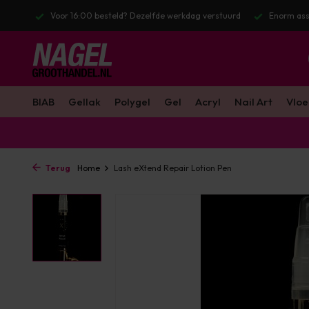
l. BTW
Voor 16:00 besteld? Dezelfde werkdag verstuurd
Enorm ass
BIAB
Gellak
Polygel
Gel
Acryl
Nail Art
Vloe
Terug
Home
Lash eXtend Repair Lotion Pen