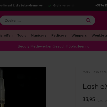
ortiment & alle bekende merken
Gratis verzending v.a. €100 excl. BTW
+31 74 2
istoffen
Tools
Manicure
Pedicure
Wimpers
Wenkbra
Beauty Medewerker Gezocht!
Solliciteer nu
Merk:
Lash eXt
Lash e
33,95
Excl. 