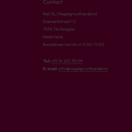
Contact
Nail XL | Nagelgroothandel.nl
Diamantstraat 1 C
7554 TA Hengelo
Nederland
Bereikbaar ma t/m vr 9:00-17:00
Tel:
+31 74 250 55 09
E-mail:
info@nagelgroothandel.nl