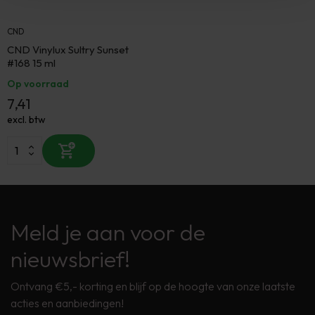
CND
CND Vinylux Sultry Sunset
#168 15 ml
Op voorraad
7,41
excl. btw
Meld je aan voor de
nieuwsbrief!
Ontvang €5,- korting en blijf op de hoogte van onze laatste
acties en aanbiedingen!