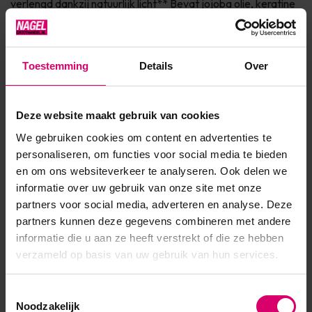
verlengd dankzij natuurlijk licht** Bevat jojoba olie, keratine
en vitamine E voor de verzorging van de nagel Dierproefvrij
& 7Free* Verkrijgbaar in 150+ fashionkleurenIngrediënten* 7
Free: vrij van Parabenen, Formaldehyde, Toluen...
Toestemming
Details
Over
Toon meer
Deze website maakt gebruik van cookies
We gebruiken cookies om content en advertenties te
Product specificaties
personaliseren, om functies voor social media te bieden
en om ons websiteverkeer te analyseren. Ook delen we
EAN
639370905204
informatie over uw gebruik van onze site met onze
partners voor social media, adverteren en analyse. Deze
partners kunnen deze gegevens combineren met andere
informatie die u aan ze heeft verstrekt of die ze hebben
verzameld op basis van uw gebruik van hun services.
Toestemmingsselectie
Noodzakelijk