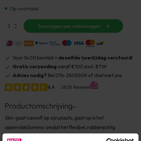
Op voorraad
Toevoegen aan winkelwagen
Voor 16:00 besteld =
dezelfde (werk)dag verstuurd
!
Gratis verzending
vanaf €100 excl. BTW
Advies nodig?
Bel 074-2505509 of chat met ons
Productomschrijving
Slim: gaat vanzelf op zijn plaats, gaat op in het
oppervlakGummy: omdat het flexibel, rubberachtig
isBase&Builder – je kunt het als basis gebruiken of de nagels