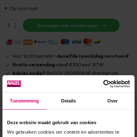
Op voorraad
Toevoegen aan winkelwagen
Voor 16:00 besteld =
dezelfde (werk)dag verstuurd
!
Gratis verzending
vanaf €100 excl. BTW
Advies nodig?
Bel 074-2505509 of chat met ons
Toestemming
Details
Over
Deze website maakt gebruik van cookies
We gebruiken cookies om content en advertenties te