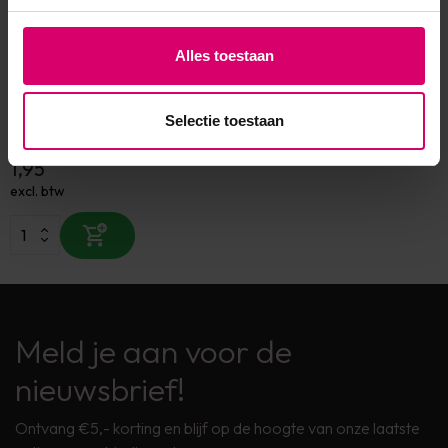
Alles toestaan
Florence Nails
Florence Nails Dual Forms
French Silicone Mould B
Selectie toestaan
Op voorraad
1,95
excl. btw
Meld je aan voor de
nieuwsbrief!
Ontvang €5,- korting en blijf op de hoogte van onze laatste