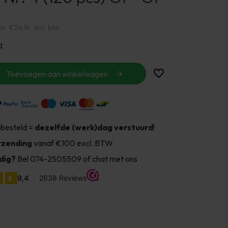
tw
€24,14
Incl. btw
d
Toevoegen aan winkelwagen
 besteld =
dezelfde (werk)dag verstuurd
!
rzending
vanaf €100 excl. BTW
dig?
Bel 074-2505509 of chat met ons