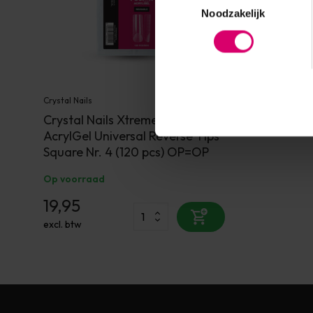
Noodzakelijk
Crystal Nails
Crystal Nails Xtreme Fusion
AcrylGel Universal Reverse Tips
Square Nr. 4 (120 pcs) OP=OP
Op voorraad
19,95
excl. btw