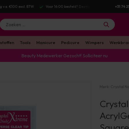
g v.a. €100 excl. BTW
Voor 16:00 besteld? Dezelfde werkdag verstuurd
+31 74 2
stoffen
Tools
Manicure
Pedicure
Wimpers
Wenkbra
Beauty Medewerker Gezocht!
Solliciteer nu
Merk:
Crystal Na
Crystal
AcrylGe
Square