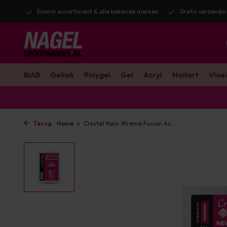
stuurd
Enorm assortiment & alle bekende merken
Gratis verzendin
BIAB
Gellak
Polygel
Gel
Acryl
Nailart
Vloei
Terug
Home
Crystal Nails Xtreme Fusion Ac...