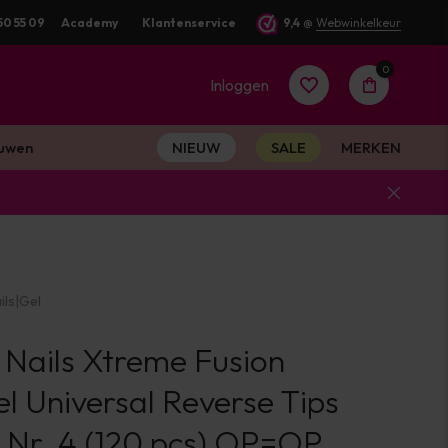
50 55 09
Academy
Klantenservice
9,4
@
Webwinkelkeur
0
Inloggen
uwen
NIEUW
SALE
MERKEN
Account
aanmaken
ils
|
Gel
Account
 Nails Xtreme Fusion
aanmaken
l Universal Reverse Tips
 Nr. 4 (120 pcs) OP=OP