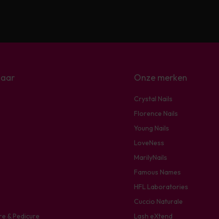
naar
Onze merken
Crystal Nails
Florence Nails
Young Nails
LoveNess
MarilyNails
Famous Names
HFL Laboratories
Cuccio Naturale
re & Pedicure
Lash eXtend