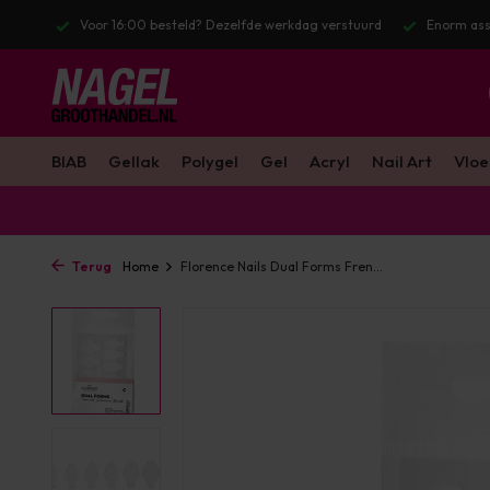
stuurd
Enorm assortiment & alle bekende merken
Gratis verzendin
BIAB
Gellak
Polygel
Gel
Acryl
Nail Art
Vloe
Terug
Home
Florence Nails Dual Forms Fren...