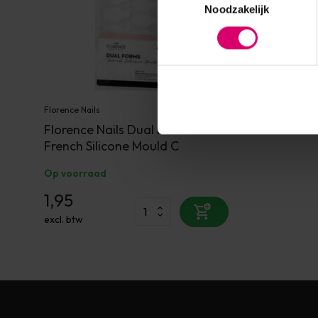
Noodzakelijk
Florence Nails
Florence Nails Dual Forms
French Silicone Mould C
Op voorraad
1,95
excl. btw