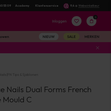
50 55 09
Academy
Klantenservice
9,4
@
Webwinkelkeur
0
Inloggen
uwen
NIEUW
SALE
MERKEN
Account
aanmaken
ails
|
FN Tips & Sjablonen
Account
ce Nails Dual Forms French
aanmaken
e Mould C