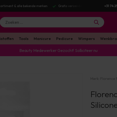
g v.a. €100 excl. BTW
Voor 16:00 besteld? Dezelfde werkdag verstuurd
+31 74 2
istoffen
Tools
Manicure
Pedicure
Wimpers
Wenkbra
Beauty Medewerker Gezocht!
Solliciteer nu
Merk:
Florence N
Floren
Silicon