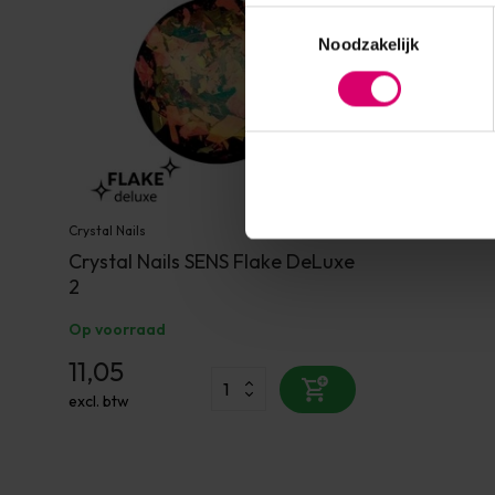
Toestemmingsselectie
Noodzakelijk
Crystal Nails
Crystal Nails SENS Flake DeLuxe
2
Op voorraad
11,05
excl. btw