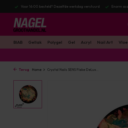
? Dezelfde werkdag verstuurd
Enorm assortiment & alle bekende merken
BIAB
Gellak
Polygel
Gel
Acryl
Nail Art
Vloe
Terug
Home
Crystal Nails SENS Flake DeLux...