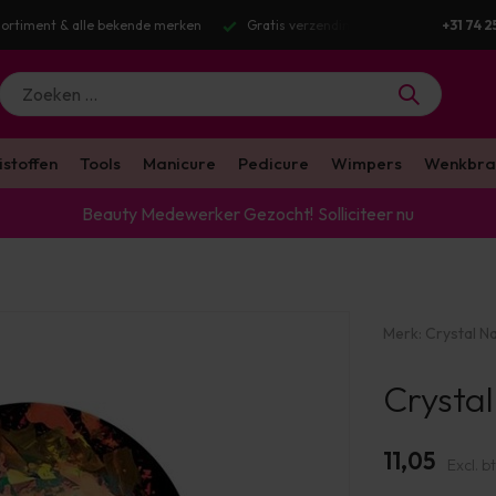
Gratis verzending v.a. €100 excl. BTW
Voor 16:00 besteld? Dezel
+31 74 2
istoffen
Tools
Manicure
Pedicure
Wimpers
Wenkbra
Beauty Medewerker Gezocht!
Solliciteer nu
Merk:
Crystal Na
Crysta
11,05
Excl. b