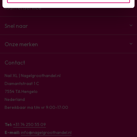
Klantenservice
Snel naar
Onze merken
Contact
Nail XL | Nagelgroothandel.nl
Diamantstraat 1 C
7554 TA Hengelo
Nederland
Bereikbaar ma t/m vr 9:00-17:00
Tel:
+31 74 250 55 09
E-mail:
info@nagelgroothandel.nl