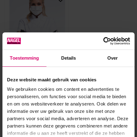
Comforties
Toestemming
Details
Over
COMFORTIES Soft Nitril
Handschoenen ZWART
Easyglide & Grip 100 stuks
Deze website maakt gebruik van cookies
Niet op voorraad
7,95
We gebruiken cookies om content en advertenties te
personaliseren, om functies voor social media te bieden
excl. btw
en om ons websiteverkeer te analyseren. Ook delen we
Bekijken
informatie over uw gebruik van onze site met onze
partners voor social media, adverteren en analyse. Deze
partners kunnen deze gegevens combineren met andere
informatie die u aan ze heeft verstrekt of die ze hebben