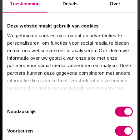
Geen producten gevonden!...
Toestemming
Details
Over
Deze website maakt gebruik van cookies
We gebruiken cookies om content en advertenties te
personaliseren, om functies voor social media te bieden
Meld je aan voor de
en om ons websiteverkeer te analyseren. Ook delen we
informatie over uw gebruik van onze site met onze
nieuwsbrief!
partners voor social media, adverteren en analyse. Deze
partners kunnen deze gegevens combineren met andere
Ontvang €5,- korting en blijf op de hoogte van onze laatste
informatie die u aan ze heeft verstrekt of die ze hebben
acties en aanbiedingen!
verzameld op basis van uw gebruik van hun services.
Abonneer
Toestemmingsselectie
Noodzakelijk
Voorkeuren