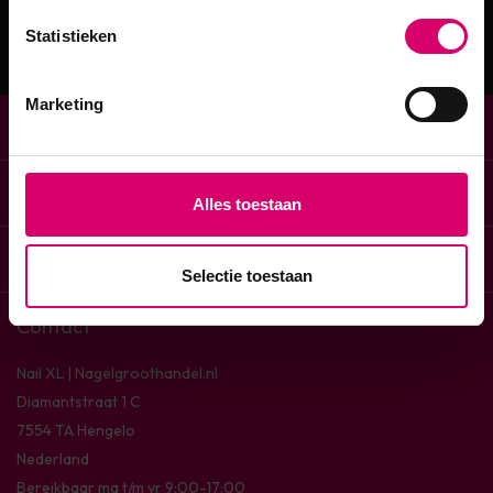
Statistieken
Marketing
Klantenservice
Snel naar
Alles toestaan
Onze merken
Selectie toestaan
Contact
Nail XL | Nagelgroothandel.nl
Diamantstraat 1 C
7554 TA Hengelo
Nederland
Bereikbaar ma t/m vr 9:00-17:00