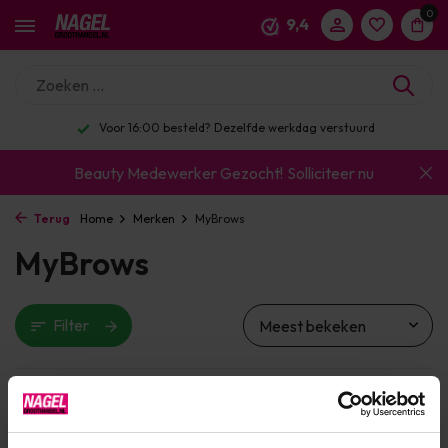
0
9,4
Voor 16:00 besteld? Dezelfde werkdag verstuurd
Beauty Medewerker Gezocht!
Solliciteer nu
Terug
Home
Merken
MyBrows
MyBrows
Filter
Toon:
0 producten