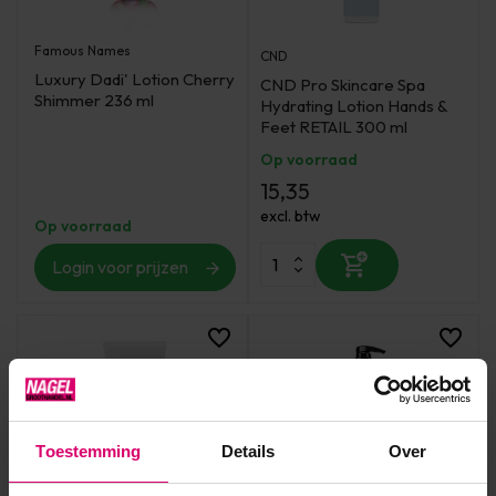
Famous Names
CND
Luxury Dadi' Lotion Cherry
CND Pro Skincare Spa
Shimmer 236 ml
Hydrating Lotion Hands &
Feet RETAIL 300 ml
Op voorraad
15,35
excl. btw
Op voorraad
Login voor prijzen
Toestemming
Details
Over