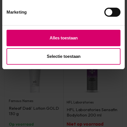
HFL Laboratories
Famous Names
HFL Laboratories Dermo
CB-Dadi' Lotion 94 g
Marketing
Dry 50 ml
Op voorraad
Op voorraad
Login voor prijzen
Login voor prijzen
Alles toestaan
Selectie toestaan
Famous Names
HFL Laboratories
Releaf Dadi' Lotion GOLD
HFL Laboratories Sensafin
130 g
Bodylotion 200 ml
Niet op voorraad
Op voorraad