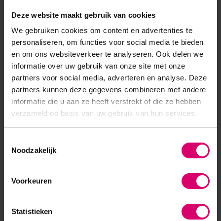
Deze website maakt gebruik van cookies
CND
Famous Names
CND Pro Skincare Spa
Luxury Dadi' Lotion 946 ml
We gebruiken cookies om content en advertenties te
Hydrating Lotion Hands &
personaliseren, om functies voor social media te bieden
Feet RETAIL 100 ml
en om ons websiteverkeer te analyseren. Ook delen we
Op voorraad
informatie over uw gebruik van onze site met onze
12,37
partners voor social media, adverteren en analyse. Deze
excl. btw
partners kunnen deze gegevens combineren met andere
Op voorraad
informatie die u aan ze heeft verstrekt of die ze hebben
Login voor prijzen
verzameld op basis van uw gebruik van hun services.
Toestemmingsselectie
Noodzakelijk
Voorkeuren
Statistieken