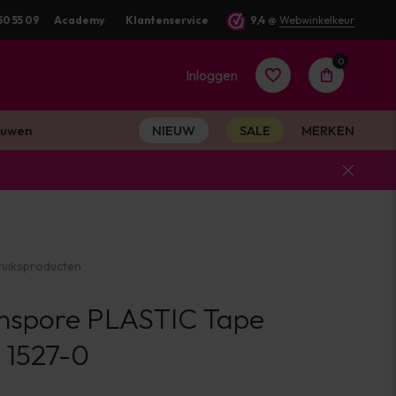
50 55 09
Academy
Klantenservice
9,4
@
Webwinkelkeur
0
Inloggen
uwen
NIEUW
SALE
MERKEN
Account
aanmaken
uiksproducten
Account
nspore PLASTIC Tape
aanmaken
 1527-0