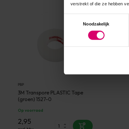
verstrekt of die ze hebben v
Toestemmingsselectie
Noodzakelijk
PBP
3M Transpore PLASTIC Tape
(groen) 1527-0
Op voorraad
2,95
excl. btw