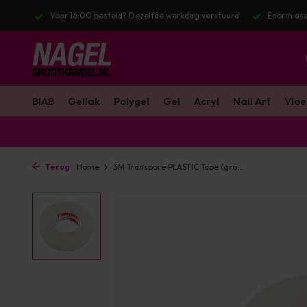
stuurd
Enorm assortiment & alle bekende merken
Gratis verzendin
BIAB
Gellak
Polygel
Gel
Acryl
Nail Art
Vloe
Terug
Home
3M Transpore PLASTIC Tape (gro...