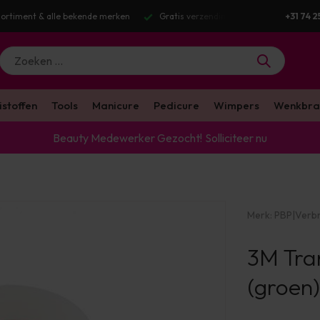
g v.a. €100 excl. BTW
Voor 16:00 besteld? Dezelfde werkdag verstuurd
+31 74 2
istoffen
Tools
Manicure
Pedicure
Wimpers
Wenkbra
Beauty Medewerker Gezocht!
Solliciteer nu
Merk:
PBP
|
Verbr
3M Tra
(groen)