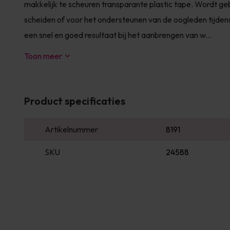
makkelijk te scheuren transparante plastic tape. Wordt g
scheiden of voor het ondersteunen van de oogleden tijde
een snel en goed resultaat bij het aanbrengen van w...
Toon meer
Product specificaties
Artikelnummer
8191
SKU
24588