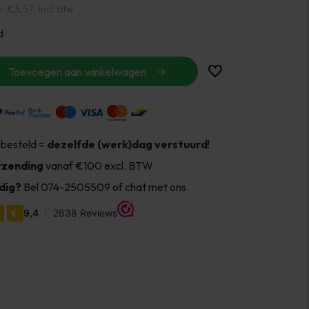
w
€3,57
Incl. btw
d
Toevoegen aan winkelwagen
 besteld =
dezelfde (werk)dag verstuurd
!
rzending
vanaf €100 excl. BTW
dig?
Bel 074-2505509 of chat met ons