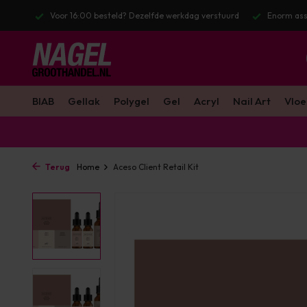
l. BTW
Voor 16:00 besteld? Dezelfde werkdag verstuurd
Enorm ass
BIAB
Gellak
Polygel
Gel
Acryl
Nail Art
Vloe
Terug
Home
Aceso Client Retail Kit