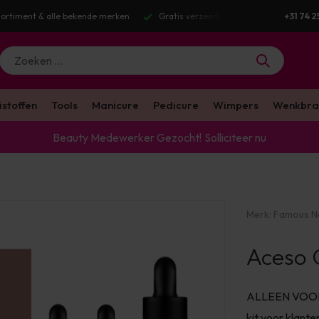
ortiment & alle bekende merken
Gratis verzending v.a. €100 excl. BTW
+31 74 2
istoffen
Tools
Manicure
Pedicure
Wimpers
Wenkbra
Beauty Medewerker Gezocht!
Solliciteer nu
Merk:
Famous N
Aceso C
ALLEEN VOOR
kit voor klant