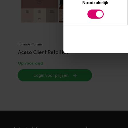
Noodzakelijk
Famous Names
Aceso Client Retail Kit
Op voorraad
Login voor prijzen