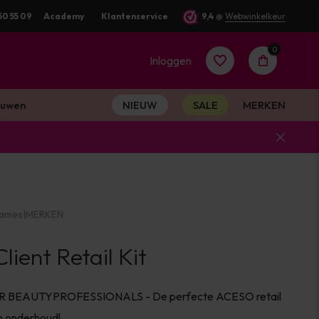
50 55 09
Voor 16:00 besteld? Dezelfde werkdag verstuurd
Academy
Klantenservice
9,4
@
Webwinkelkeur
0
Inloggen
uwen
NIEUW
SALE
MERKEN
Account
aanmaken
ames
|
MERKEN
Account
lient Retail Kit
aanmaken
 BEAUTYPROFESSIONALS - De perfecte ACESO retail
en onderhoud!