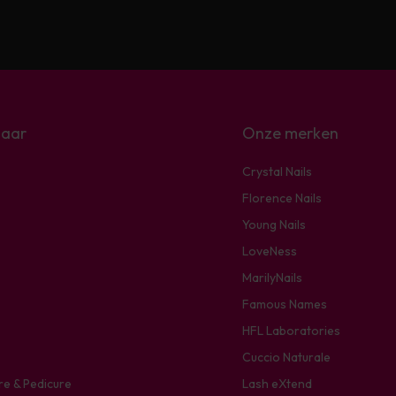
naar
Onze merken
Crystal Nails
Florence Nails
Young Nails
LoveNess
MarilyNails
Famous Names
HFL Laboratories
Cuccio Naturale
re & Pedicure
Lash eXtend