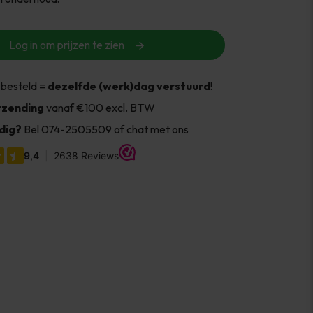
Log in om prijzen te zien
 besteld =
dezelfde (werk)dag verstuurd
!
rzending
vanaf €100 excl. BTW
dig?
Bel 074-2505509 of chat met ons