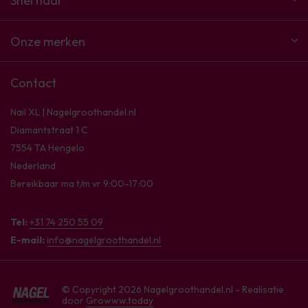
Snel naar
Onze merken
Contact
Nail XL | Nagelgroothandel.nl
Diamantstraat 1 C
7554 TA Hengelo
Nederland
Bereikbaar ma t/m vr 9:00-17:00
Tel:
+31 74 250 55 09
E-mail:
info@nagelgroothandel.nl
© Copyright 2026 Nagelgroothandel.nl - Realisatie
door
Growww.today