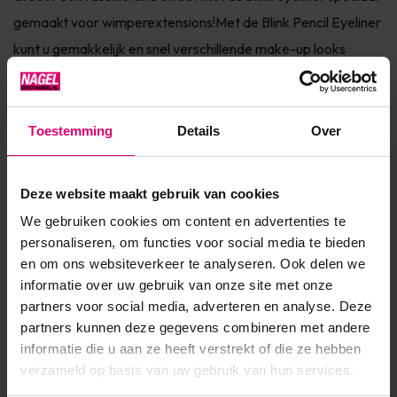
gemaakt voor wimperextensions!Met de Blink Pencil Eyeliner
kunt u gemakkelijk en snel verschillende make-up looks
aanbrengen.Deze eyeliner is speciaal ontwikkeld voor
wimperextensions, is zacht en zorgt voor een hydraterende
en voedende werking. Aangebracht blijft de eyeliner een
Toestemming
Details
Over
hele da...
Toon meer
Deze website maakt gebruik van cookies
We gebruiken cookies om content en advertenties te
personaliseren, om functies voor social media te bieden
Product specificaties
en om ons websiteverkeer te analyseren. Ook delen we
informatie over uw gebruik van onze site met onze
Artikelnummer
8173
partners voor social media, adverteren en analyse. Deze
partners kunnen deze gegevens combineren met andere
SKU
24570
informatie die u aan ze heeft verstrekt of die ze hebben
verzameld op basis van uw gebruik van hun services.