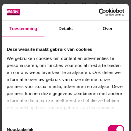
HoogHechting: Gemiddeld 6 - 8 wekenKleur: ZwartTechniek:
One by One / Volume Houdbaarheid: na openen 3 maanden
houdbaar...
Toestemming
Details
Over
Toon meer
Deze website maakt gebruik van cookies
Product specificaties
We gebruiken cookies om content en advertenties te
personaliseren, om functies voor social media te bieden
Artikelnummer
32737
en om ons websiteverkeer te analyseren. Ook delen we
informatie over uw gebruik van onze site met onze
SKU
467138
partners voor social media, adverteren en analyse. Deze
partners kunnen deze gegevens combineren met andere
informatie die u aan ze heeft verstrekt of die ze hebben
verzameld op basis van uw gebruik van hun services.
Toestemmingsselectie
Noodzakelijk