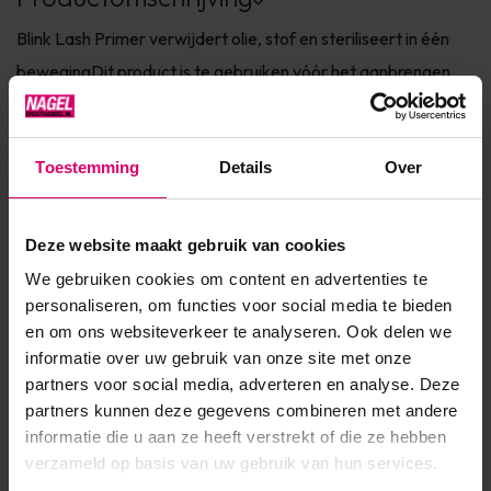
Blink Lash Primer verwijdert olie, stof en steriliseert in één
bewegingDit product is te gebruiken vóór het aanbrengen
van de wimpers. Het ontvet de wimpers, verhoogt de grip
van de extensions en zorgt ervoor dat de lijm beter blijft
Toestemming
Details
Over
hechten, zelfs tot na 6 weken! Dankzij deze primer worden
geen klontjes meer gevormd, die normaal gesproken word...
Deze website maakt gebruik van cookies
Toon meer
We gebruiken cookies om content en advertenties te
personaliseren, om functies voor social media te bieden
Product specificaties
en om ons websiteverkeer te analyseren. Ook delen we
informatie over uw gebruik van onze site met onze
Artikelnummer
44113
partners voor social media, adverteren en analyse. Deze
partners kunnen deze gegevens combineren met andere
SKU
586151
informatie die u aan ze heeft verstrekt of die ze hebben
verzameld op basis van uw gebruik van hun services.