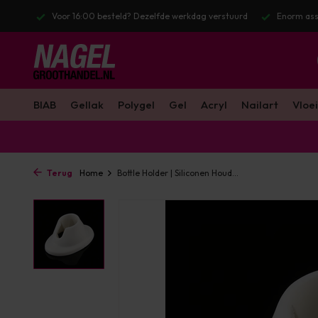
stuurd
Enorm assortiment & alle bekende merken
Gratis verzendin
BIAB
Gellak
Polygel
Gel
Acryl
Nailart
Vloei
Terug
Home
Bottle Holder | Siliconen Houd...