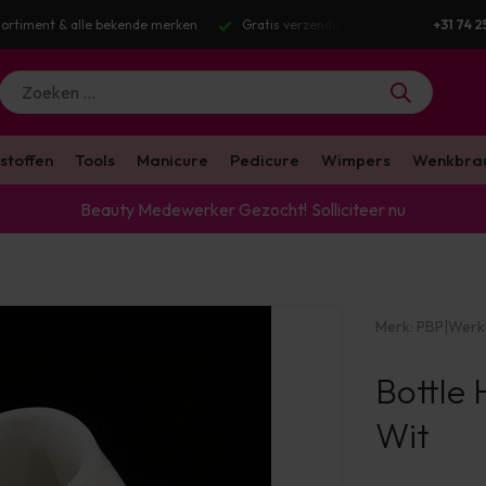
g v.a. €100 excl. BTW
Voor 16:00 besteld? Dezelfde werkdag verstuurd
+31 74 2
stoffen
Tools
Manicure
Pedicure
Wimpers
Wenkbra
Beauty Medewerker Gezocht!
Solliciteer nu
Merk:
PBP
|
Werk
Bottle 
Wit