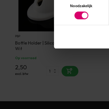
Toestemmingsselectie
Noodzakelijk
PBP
Bottle Holder | Siliconen Houder
Wit
Op voorraad
2,50
excl. btw