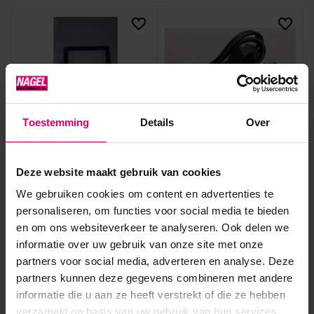
Toestemming
Details
Over
Ravair
Ravair
Filter + Koolstof Ravair
RAVAIR Flexi Adapter and
Deze website maakt gebruik van cookies
Flexi Nail Dust Extractor
EU Plug
We gebruiken cookies om content en advertenties te
Op voorraad
Op voorraad
personaliseren, om functies voor social media te bieden
25,95
39,95
en om ons websiteverkeer te analyseren. Ook delen we
excl. btw
excl. btw
informatie over uw gebruik van onze site met onze
partners voor social media, adverteren en analyse. Deze
partners kunnen deze gegevens combineren met andere
informatie die u aan ze heeft verstrekt of die ze hebben
verzameld op basis van uw gebruik van hun services.