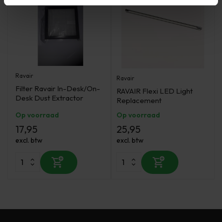
Ravair
Ravair
Filter Ravair In-Desk/On-
RAVAIR Flexi LED Light
Desk Dust Extractor
Replacement
Op voorraad
Op voorraad
17,95
25,95
excl. btw
excl. btw