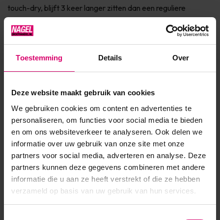
touch-dry, blijft 3 keer langer zitten dan een reguliere
nagellak en is intens gepigmenteerd. Hierdoor dekken vrijwel
alle kleuren in één keer. De lak is eenvoudig te ver...
Toon meer
Toestemming
Details
Over
Product specificaties
Deze website maakt gebruik van cookies
We gebruiken cookies om content en advertenties te
Artikelnummer
42278
personaliseren, om functies voor social media te bieden
en om ons websiteverkeer te analyseren. Ook delen we
SKU
575956
informatie over uw gebruik van onze site met onze
partners voor social media, adverteren en analyse. Deze
partners kunnen deze gegevens combineren met andere
informatie die u aan ze heeft verstrekt of die ze hebben
verzameld op basis van uw gebruik van hun services.
Toestemmingsselectie