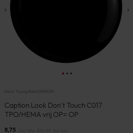
Merk:
Young Nails
|
MERKEN
Caption Look Don't Touch C017
TPO/HEMA vrij OP= OP
8,75
Excl. btw
€10,59
Incl. btw