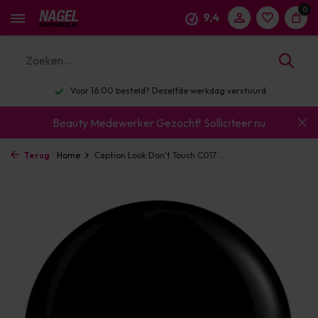
0
9,4
eld? Dezelfde werkdag verstuurd
Enorm assortime
Beauty Medewerker Gezocht!
Solliciteer nu
Terug
Home
Caption Look Don't Touch C017 ...