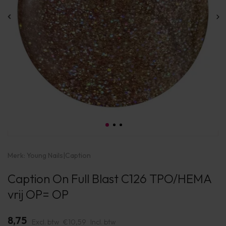
Merk:
Young Nails
|
Caption
Caption On Full Blast C126 TPO/HEMA
vrij OP= OP
8,75
Excl. btw
€10,59
Incl. btw