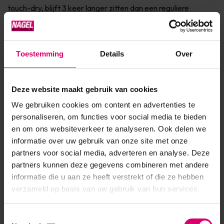
touch-dry, blijft 3 keer langer zitten dan een reguliere
nagellak en is intens gepigmenteerd. Hierdoor dekken vrijwel
alle kleuren in één keer. De lak is eenvoudig te ver...
Toestemming
Details
Over
Toon meer
Deze website maakt gebruik van cookies
Product specificaties
We gebruiken cookies om content en advertenties te
Artikelnummer
44680
personaliseren, om functies voor social media te bieden
en om ons websiteverkeer te analyseren. Ook delen we
SKU
588084
informatie over uw gebruik van onze site met onze
partners voor social media, adverteren en analyse. Deze
partners kunnen deze gegevens combineren met andere
informatie die u aan ze heeft verstrekt of die ze hebben
verzameld op basis van uw gebruik van hun services.
Toestemmingsselectie