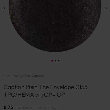
Merk:
Young Nails
|
Caption
Caption Push The Envelope C155
TPO/HEMA vrij OP= OP
8,75
Excl. btw
€10,59
Incl. btw