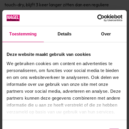
touch-dry, blijft 3 keer langer zitten dan een reguliere
nagellak en is intens gepigmenteerd. Hierdoor dekken vrijwel
alle kleuren in één keer. De lak is eenvoudig te ver...
Toon meer
Toestemming
Details
Over
Product specificaties
Deze website maakt gebruik van cookies
We gebruiken cookies om content en advertenties te
Artikelnummer
44712
personaliseren, om functies voor social media te bieden
en om ons websiteverkeer te analyseren. Ook delen we
SKU
588116
informatie over uw gebruik van onze site met onze
partners voor social media, adverteren en analyse. Deze
partners kunnen deze gegevens combineren met andere
informatie die u aan ze heeft verstrekt of die ze hebben
verzameld op basis van uw gebruik van hun services.
Toestemmingsselectie