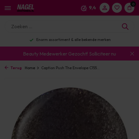
0
9,4
Enorm assortiment & alle bekende merken
Beauty Medewerker Gezocht!
Solliciteer nu
Terug
Home
Caption Push The Envelope C155...