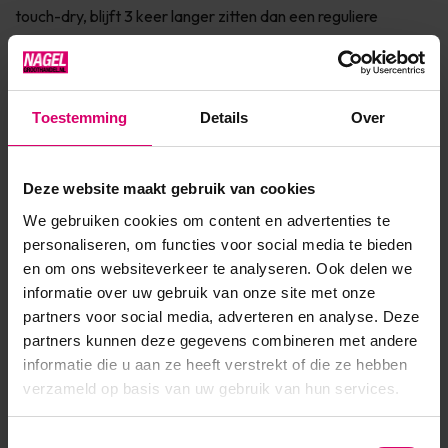
touch-dry, blijft 3 keer langer zitten dan een reguliere
nagellak en is intens gepigmenteerd. Hierdoor dekken vrijwel
alle kleuren in één keer. De lak is eenvoudig te ver...
Toon meer
Toestemming
Details
Over
Product specificaties
Deze website maakt gebruik van cookies
We gebruiken cookies om content en advertenties te
Artikelnummer
44710
personaliseren, om functies voor social media te bieden
en om ons websiteverkeer te analyseren. Ook delen we
SKU
588114
informatie over uw gebruik van onze site met onze
partners voor social media, adverteren en analyse. Deze
partners kunnen deze gegevens combineren met andere
informatie die u aan ze heeft verstrekt of die ze hebben
verzameld op basis van uw gebruik van hun services.
Toestemmingsselectie