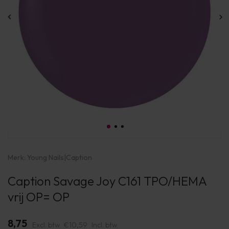
Merk:
Young Nails
|
Caption
Caption Savage Joy C161 TPO/HEMA
vrij OP= OP
8,75
Excl. btw
€10,59
Incl. btw