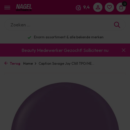
0
9,4
Enorm assortiment & alle bekende merken
Beauty Medewerker Gezocht!
Solliciteer nu
Terug
Home
Caption Savage Joy C161 TPO/HE...