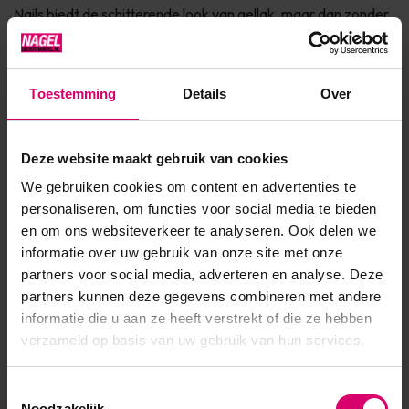
Nails biedt de schitterende look van gellak, maar dan zonder
het ongemak van uitharden onder een lamp. Waarom YN C...
Toon meer
Toestemming
Details
Over
Product specificaties
Deze website maakt gebruik van cookies
Artikelnummer
12509
We gebruiken cookies om content en advertenties te
personaliseren, om functies voor social media te bieden
SKU
110696
en om ons websiteverkeer te analyseren. Ook delen we
informatie over uw gebruik van onze site met onze
partners voor social media, adverteren en analyse. Deze
partners kunnen deze gegevens combineren met andere
informatie die u aan ze heeft verstrekt of die ze hebben
verzameld op basis van uw gebruik van hun services.
Toestemmingsselectie
Noodzakelijk