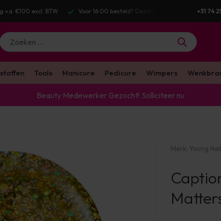
g v.a. €100 excl. BTW
Voor 16:00 besteld? Dezelfde werkdag verstuurd
+31 74 2
stoffen
Tools
Manicure
Pedicure
Wimpers
Wenkbra
Beauty Medewerker Gezocht!
Solliciteer nu
Merk:
Young Nai
Caption
Matter