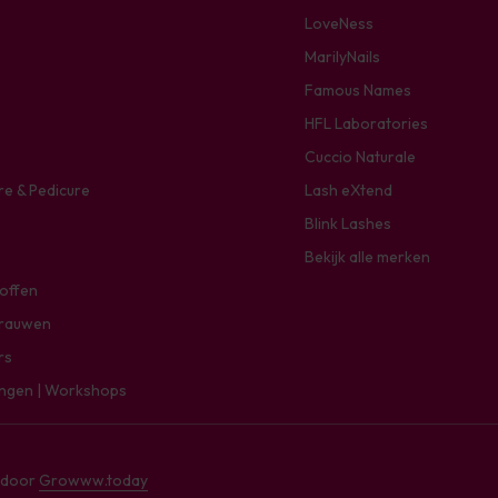
LoveNess
MarilyNails
Famous Names
HFL Laboratories
Cuccio Naturale
re & Pedicure
Lash eXtend
Blink Lashes
Bekijk alle merken
toffen
rauwen
rs
ingen | Workshops
e door
Growww.today