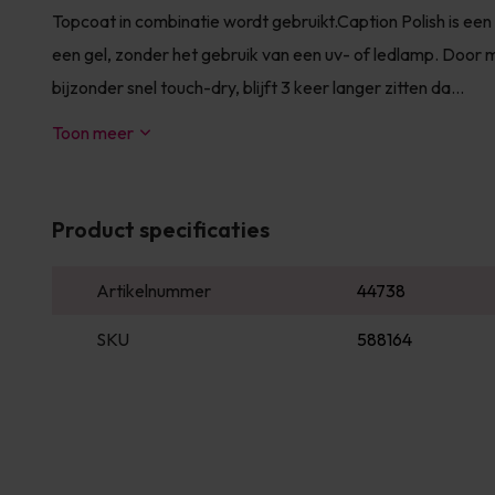
Topcoat in combinatie wordt gebruikt.Caption Polish is ee
een gel, zonder het gebruik van een uv- of ledlamp. Door m
bijzonder snel touch-dry, blijft 3 keer langer zitten da...
Toon meer
Product specificaties
Artikelnummer
44738
SKU
588164