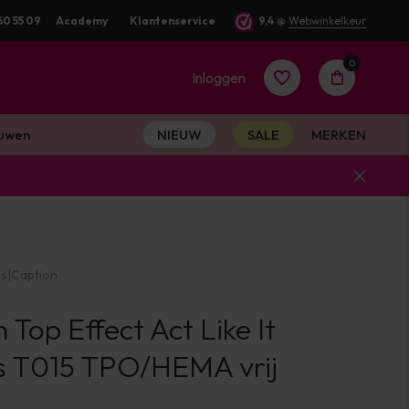
50 55 09
Academy
Klantenservice
9,4
@
Webwinkelkeur
0
Inloggen
uwen
NIEUW
SALE
MERKEN
Account
aanmaken
ls
|
Caption
Account
 Top Effect Act Like It
aanmaken
s T015 TPO/HEMA vrij