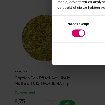
media, adverteren en analys
verstrekt of die ze hebben v
Toestemmingsselectie
Noodzakelijk
Young Nails
Caption Top Effect Act Like It
Matters T015 TPO/HEMA vrij
Op voorraad
8,75