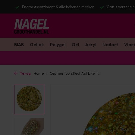
stuurd
Enorm assortiment & alle bekende merken
Gratis verzendin
BIAB
Gellak
Polygel
Gel
Acryl
Nailart
Vloei
Terug
Home
Caption Top Effect Act Like It...