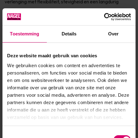
verlenging met flexibiliteit, stevigheid en een langdurig
resultaat. De zelf levelende formule biedt een superieur kleur
behoud van maar liefst 3 weken lang! Daarnaast is de
BRISA™ UV-gel als enige gel op de markt hypoallergeen. De
Toestemming
Details
Over
BRISA™ Gloss beschermt de gel voor een optimale BRISA...
Toon meer
Deze website maakt gebruik van cookies
We gebruiken cookies om content en advertenties te
Product specificaties
personaliseren, om functies voor social media te bieden
en om ons websiteverkeer te analyseren. Ook delen we
EAN
639370080543
informatie over uw gebruik van onze site met onze
partners voor social media, adverteren en analyse. Deze
partners kunnen deze gegevens combineren met andere
informatie die u aan ze heeft verstrekt of die ze hebben
verzameld op basis van uw gebruik van hun services.
Toestemmingsselectie