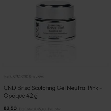
Merk:
CND
|
CND Brisa Gel
CND Brisa Sculpting Gel Neutral Pink -
Opaque 42 g
82,50
Excl. btw
€99,83
Incl. btw