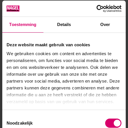
behoud van maar liefst 3 weken lang! Daarnaast is de
BRISA™ UV-gel als enige gel op de markt hypoallergeen. De
CND™ paint is een dunne UV gel voor een haarscher...
Toestemming
Details
Over
Toon meer
Deze website maakt gebruik van cookies
Product specificaties
We gebruiken cookies om content en advertenties te
personaliseren, om functies voor social media te bieden
EAN
639370080932
en om ons websiteverkeer te analyseren. Ook delen we
informatie over uw gebruik van onze site met onze
partners voor social media, adverteren en analyse. Deze
partners kunnen deze gegevens combineren met andere
informatie die u aan ze heeft verstrekt of die ze hebben
verzameld op basis van uw gebruik van hun services.
Toestemmingsselectie
Noodzakelijk