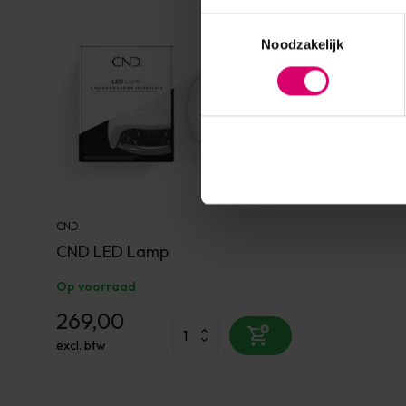
Toestemmingsselectie
Noodzakelijk
CND
CND LED Lamp
Op voorraad
269,00
excl. btw