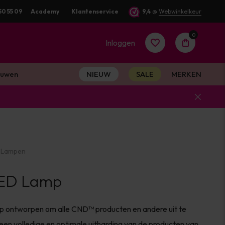
50 55 09
Voor 16:00 besteld? Dezelfde werkdag verstuurd
Academy
Klantenservice
9,4
@
Webwinkelkeur
0
Inloggen
uwen
NIEUW
SALE
MERKEN
Account
aanmaken
 Lampen
Account
ED Lamp
aanmaken
 ontworpen om alle CND™ producten en andere uit te
een volledige en optimale uitharding van de producten van