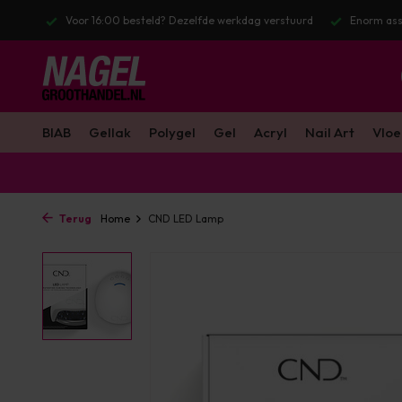
l. BTW
Voor 16:00 besteld? Dezelfde werkdag verstuurd
Enorm ass
BIAB
Gellak
Polygel
Gel
Acryl
Nail Art
Vloe
Terug
Home
CND LED Lamp