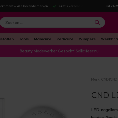
ortiment & alle bekende merken
Gratis verzending v.a. €100 excl. BTW
+31 74 2
istoffen
Tools
Manicure
Pedicure
Wimpers
Wenkbra
Beauty Medewerker Gezocht!
Solliciteer nu
Merk:
CND
|
CND
CND L
LED-nagellamp
harden. Geeft 