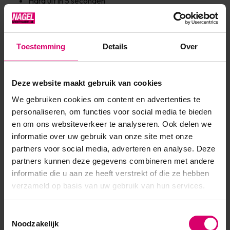
Hard uit in 5 seconden
Gemakkelijke press-set applicatie
Speciaal voor gebruik met CND™ Coffin en/of Stiletto
tips (soft gel tips)
Toestemming
Details
Over
Deze website maakt gebruik van cookies
Product specificaties
We gebruiken cookies om content en advertenties te
personaliseren, om functies voor social media te bieden
EAN
639370012889
en om ons websiteverkeer te analyseren. Ook delen we
informatie over uw gebruik van onze site met onze
partners voor social media, adverteren en analyse. Deze
partners kunnen deze gegevens combineren met andere
informatie die u aan ze heeft verstrekt of die ze hebben
verzameld op basis van uw gebruik van hun services.
Toestemmingsselectie
Noodzakelijk