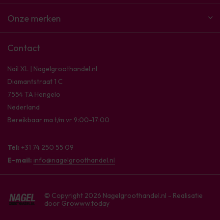
Onze merken
Contact
Nail XL | Nagelgroothandel.nl
Diamantstraat 1 C
7554 TA Hengelo
Nederland
Bereikbaar ma t/m vr 9:00-17:00
Tel:
+31 74 250 55 09
E-mail:
info@nagelgroothandel.nl
© Copyright 2026 Nagelgroothandel.nl - Realisatie
door
Growww.today