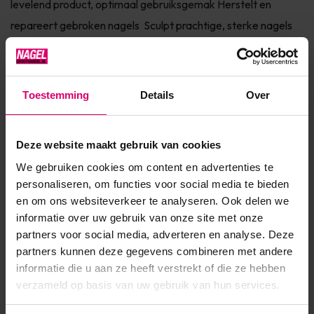
levelend product, optimaal gebruiksgemak Herstelt en
repareert gebroken nagels Sculpt prachtige, sterke nagels
Info CND™ PLEXIGEL™ BUILDER creëert sterke,
glasheldere, lichtgewicht kunstnagels en is geschikt voor
korte tot extreem lange nagel verlengingen. Het systeem
Toestemming
Details
Over
bied...
Toon meer
Deze website maakt gebruik van cookies
We gebruiken cookies om content en advertenties te
Product specificaties
personaliseren, om functies voor social media te bieden
en om ons websiteverkeer te analyseren. Ook delen we
informatie over uw gebruik van onze site met onze
EAN
639370010144
partners voor social media, adverteren en analyse. Deze
partners kunnen deze gegevens combineren met andere
informatie die u aan ze heeft verstrekt of die ze hebben
verzameld op basis van uw gebruik van hun services.