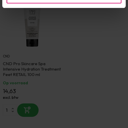
CND
CND Pro Skincare Spa
Intensive Hydration Treatment
Feet RETAIL 100 ml
Op voorraad
14,63
excl. btw