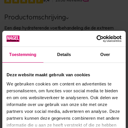
Productomschrijving
Een diep hydraterende voetbehandeling die de extreem
droge huid verlicht. Vereelte hielen en voetzolen voelen
zachter aan; de huid ziet er gezonder uit. Verrijkt met
prebiotisch complex. Verfrissende lichte komkommergeur.
Toestemming
Details
Over
Info Een diep hydraterende voetbehandeling verrijkt met een
prebiotisch complex, die de extreem droge huid verlicht. Ve...
Deze website maakt gebruik van cookies
Toon meer
We gebruiken cookies om content en advertenties te
personaliseren, om functies voor social media te bieden
en om ons websiteverkeer te analyseren. Ook delen we
Product specificaties
informatie over uw gebruik van onze site met onze
partners voor social media, adverteren en analyse. Deze
EAN
639370017099
partners kunnen deze gegevens combineren met andere
informatie die u aan ze heeft verstrekt of die ze hebben