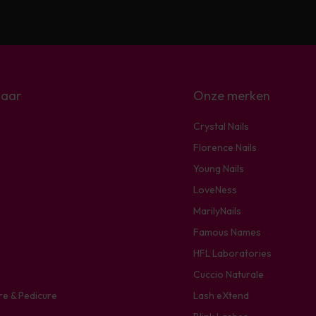
naar
Onze merken
Crystal Nails
Florence Nails
Young Nails
LoveNess
MarilyNails
Famous Names
HFL Laboratories
Cuccio Naturale
re & Pedicure
Lash eXtend