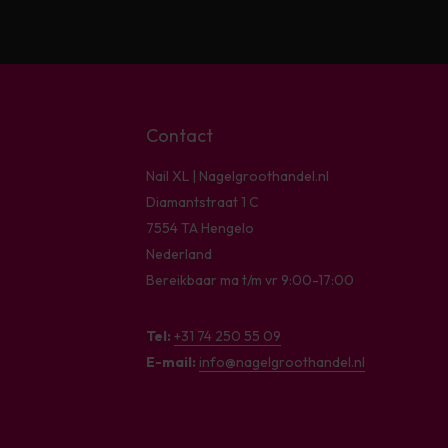
Contact
Nail XL | Nagelgroothandel.nl
Diamantstraat 1 C
7554 TA Hengelo
Nederland
Bereikbaar ma t/m vr 9:00-17:00
Tel:
+31 74 250 55 09
E-mail:
info@nagelgroothandel.nl