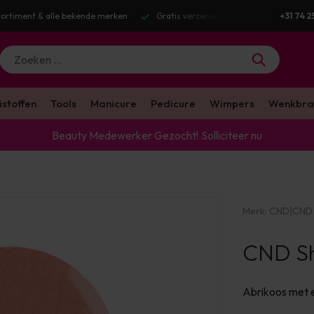
nding v.a. €100 excl. BTW
Voor 16:00 besteld? Dezelfde werkdag verstuu
+31 74 2
istoffen
Tools
Manicure
Pedicure
Wimpers
Wenkbra
Beauty Medewerker Gezocht!
Solliciteer nu
Merk:
CND
|
CND 
CND She
Abrikoos met e