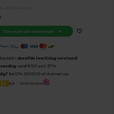
btw
€30,24
Incl. btw
d
Toevoegen aan winkelwagen
 besteld =
dezelfde (werk)dag verstuurd
!
rzending
vanaf €100 excl. BTW
dig?
Bel 074-2505509 of chat met ons