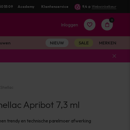
rd
50 55 09
Academy
Klantenservice
9,4
@
Webwinkelkeur
0
Inloggen
uwen
NIEUW
SALE
MERKEN
Account
aanmaken
Shellac
Account
llac Apribot 7,3 ml
aanmaken
en trendy en technische parelmoer afwerking