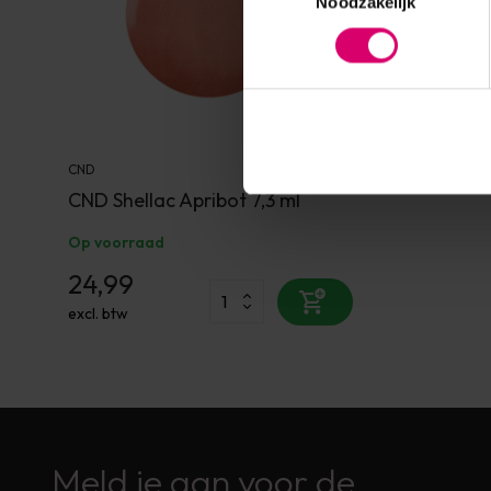
Noodzakelijk
CND
CND Shellac Apribot 7,3 ml
Op voorraad
24,99
excl. btw
Meld je aan voor de