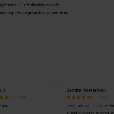
ijgbaar in 150+ fashionkleuren Info
t superieure gel polish systeem in de