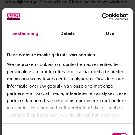
natuurlijke nagel Eenvoudig en 2 keer sneller te verwijderen
zonder te vijlen Dierproefvrij en 7FREE* Verkrijgbaar in 150+
fashionkleuren Info SHELLAC™ is dé innovatie van CND™.
SHELLAC™ is het meest superieure gel polish systeem in de
Toestemming
Details
Over
markt! Het systeem bestaat uit een Base Coat, Co...
Toon meer
Deze website maakt gebruik van cookies
We gebruiken cookies om content en advertenties te
Product specificaties
personaliseren, om functies voor social media te bieden
en om ons websiteverkeer te analyseren. Ook delen we
EAN
639370924946
informatie over uw gebruik van onze site met onze
partners voor social media, adverteren en analyse. Deze
partners kunnen deze gegevens combineren met andere
informatie die u aan ze heeft verstrekt of die ze hebben
verzameld op basis van uw gebruik van hun services.
Toestemmingsselectie