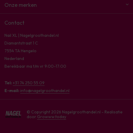
Onze merken
Contact
Nail XL | Nagelgroothandel.nl
Diamantstraat 1 C
7554 TA Hengelo
Nederland
Bereikbaar ma t/m vr 9:00-17:00
Tel:
+31 74 250 55 09
E-mail:
info@nagelgroothandel.nl
© Copyright 2026 Nagelgroothandel.nl - Realisatie
door
Growww.today