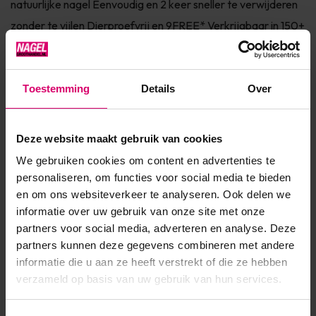
natuurlijke nagel Eenvoudig en 2 keer sneller te verwijderen
zonder te vijlen Dierproefvrij en 9FREE* Verkrijgbaar in 150+
fashionkleuren InfoSHELLAC™ is dé innovatie van CND™.
SHELLAC™ is het meest superieure gel polish systeem in de
markt! Het systeem bestaat uit een Base Coat, Color Coat
Toestemming
Details
Over
e...
Toon meer
Deze website maakt gebruik van cookies
We gebruiken cookies om content en advertenties te
personaliseren, om functies voor social media te bieden
Product specificaties
en om ons websiteverkeer te analyseren. Ook delen we
informatie over uw gebruik van onze site met onze
EAN
639370013299
partners voor social media, adverteren en analyse. Deze
partners kunnen deze gegevens combineren met andere
informatie die u aan ze heeft verstrekt of die ze hebben
verzameld op basis van uw gebruik van hun services.