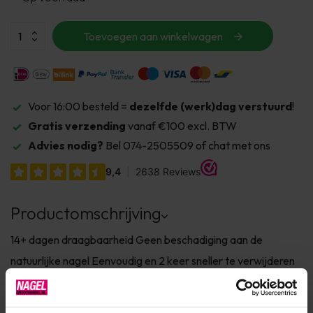
Toevoegen aan winkelwagen
Voor 16:00 besteld =
dezelfde (werk)dag verstuurd
!
Gratis verzending
vanaf €100 excl. BTW
Advies nodig?
Bel 074-2505509 of chat met ons
Productomschrijving
14+ dagen draagbaarheid Geen beschadiging aan de
natuurlijke nagel Eenvoudig en 2 keer sneller te verwijderen
zonder te vijlen Dierproefvrij en 7FREE* Verkrijgbaar in 150+
fashionkleuren Info SHELLAC™ is dé innovatie van CND™.