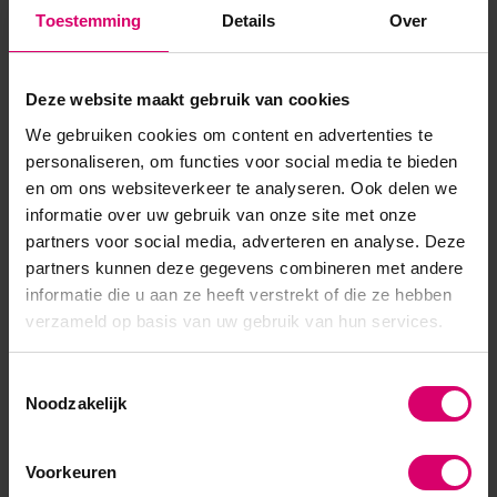
SHELLAC™ is het meest superieure gel polish systeem in de
Toestemming
Details
Over
markt! Het systeem bestaat uit een Base Coat, Co...
Toon meer
Deze website maakt gebruik van cookies
We gebruiken cookies om content en advertenties te
personaliseren, om functies voor social media te bieden
en om ons websiteverkeer te analyseren. Ook delen we
informatie over uw gebruik van onze site met onze
partners voor social media, adverteren en analyse. Deze
partners kunnen deze gegevens combineren met andere
informatie die u aan ze heeft verstrekt of die ze hebben
verzameld op basis van uw gebruik van hun services.
Toestemmingsselectie
Noodzakelijk
Voorkeuren