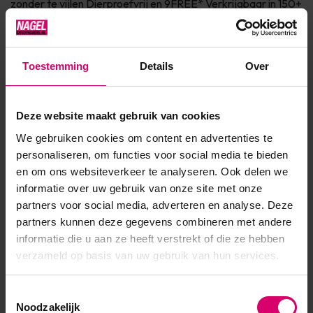
zonder te vijlen Dierproefvrij en 9FREE* Verkrijgbaar in 150+
kleuren Info SHELLAC™ is dé innovatie van CND™.
SHELLAC™ is het meest superieure gel polish systeem in de
markt! Het systeem bestaat uit een Base Coat, Color Coa...
Toestemming
Details
Over
Toon meer
Deze website maakt gebruik van cookies
We gebruiken cookies om content en advertenties te
Product specificaties
personaliseren, om functies voor social media te bieden
en om ons websiteverkeer te analyseren. Ook delen we
EAN
639370012087
informatie over uw gebruik van onze site met onze
partners voor social media, adverteren en analyse. Deze
partners kunnen deze gegevens combineren met andere
informatie die u aan ze heeft verstrekt of die ze hebben
verzameld op basis van uw gebruik van hun services.
Toestemmingsselectie
Noodzakelijk