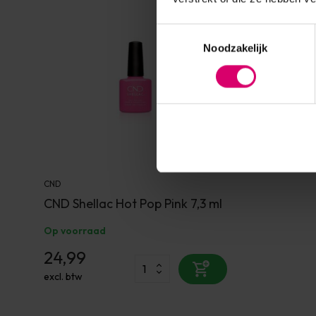
Toestemmingsselectie
Noodzakelijk
CND
CND Shellac Hot Pop Pink 7,3 ml
Op voorraad
24,99
excl. btw