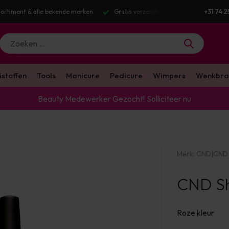
g v.a. €100 excl. BTW
Voor 16:00 besteld? Dezelfde werkdag verstuurd
+31 74 2
istoffen
Tools
Manicure
Pedicure
Wimpers
Wenkbra
Beauty Medewerker Gezocht!
Solliciteer nu
Merk:
CND
|
CND 
CND She
Roze kleur