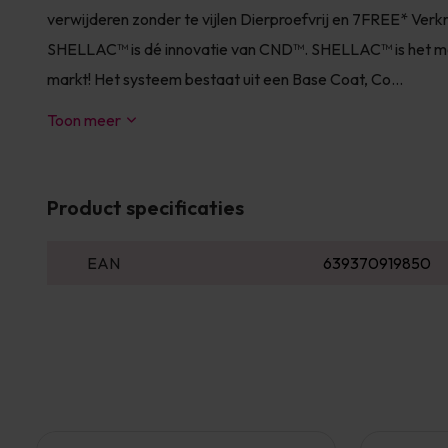
verwijderen zonder te vijlen Dierproefvrij en 7FREE* Verkr
SHELLAC™ is dé innovatie van CND™. SHELLAC™ is het mees
markt! Het systeem bestaat uit een Base Coat, Co...
Toon meer
Product specificaties
EAN
639370919850