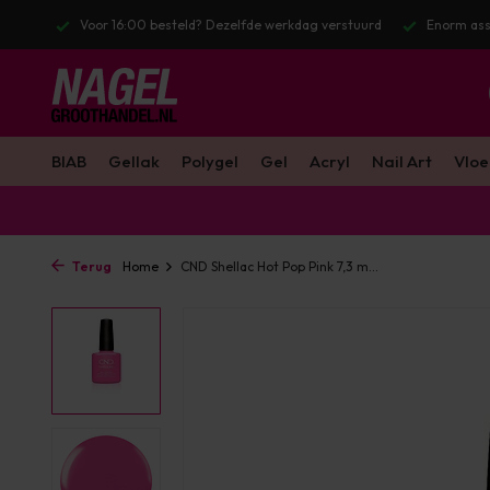
stuurd
Enorm assortiment & alle bekende merken
Gratis verzendin
BIAB
Gellak
Polygel
Gel
Acryl
Nail Art
Vloe
Terug
Home
CND Shellac Hot Pop Pink 7,3 m...