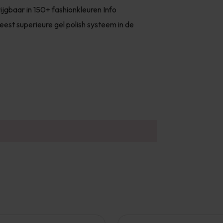
ijgbaar in 150+ fashionkleuren Info
t superieure gel polish systeem in de