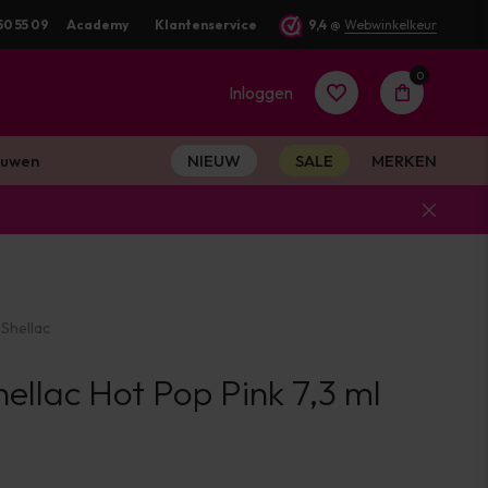
50 55 09
Academy
Klantenservice
9,4
@
Webwinkelkeur
0
Inloggen
uwen
NIEUW
SALE
MERKEN
Account
aanmaken
Shellac
Account
llac Hot Pop Pink 7,3 ml
aanmaken