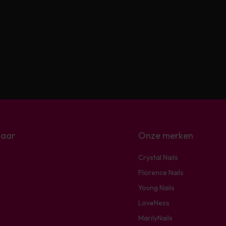
naar
Onze merken
Crystal Nails
Florence Nails
Young Nails
LoveNess
MarilyNails