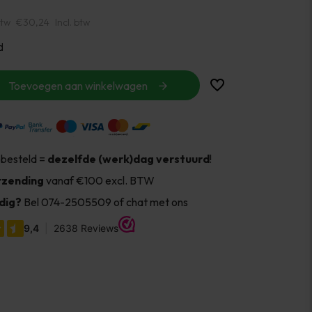
btw
€30,24
Incl. btw
d
Toevoegen aan winkelwagen
 besteld =
dezelfde (werk)dag verstuurd
!
rzending
vanaf €100 excl. BTW
dig?
Bel 074-2505509 of chat met ons