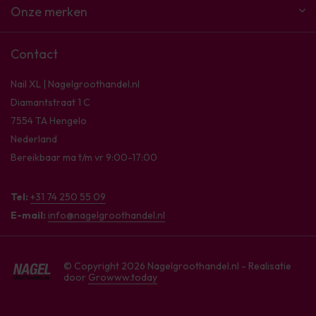
Onze merken
Contact
Nail XL | Nagelgroothandel.nl
Diamantstraat 1 C
7554 TA Hengelo
Nederland
Bereikbaar ma t/m vr 9:00-17:00
Tel:
+31 74 250 55 09
E-mail:
info@nagelgroothandel.nl
© Copyright 2026 Nagelgroothandel.nl - Realisatie
door
Growww.today