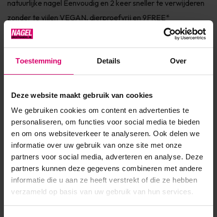
natuurlijke nagel Eenvoudig en 2 keer sneller te verwijderen
zonder te vijlen VEGAN, dierproefvrij en 9FREE*
Verkrijgbaar in 150+ fashionkleuren InfoSHELLAC™ is dé
innovatie van CND™. SHELLAC™ is het meest superieure gel
polish systeem in de markt! Het systeem bestaat uit een
Toestemming
Details
Over
Base Coat, Color...
Toon meer
Deze website maakt gebruik van cookies
We gebruiken cookies om content en advertenties te
personaliseren, om functies voor social media te bieden
Product specificaties
en om ons websiteverkeer te analyseren. Ook delen we
informatie over uw gebruik van onze site met onze
EAN
639370016696
partners voor social media, adverteren en analyse. Deze
partners kunnen deze gegevens combineren met andere
informatie die u aan ze heeft verstrekt of die ze hebben
verzameld op basis van uw gebruik van hun services.