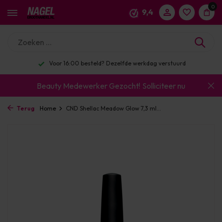
0
9,4
Enorm assortiment & alle bekende merken
Beauty Medewerker Gezocht!
Solliciteer nu
Terug
Home
CND Shellac Meadow Glow 7,3 ml...