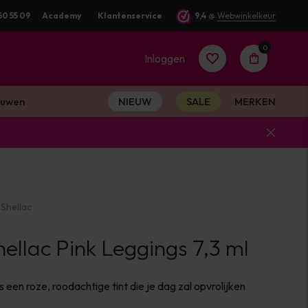
50 55 09
Voor 16:00 besteld? Dezelfde werkdag verstuurd
Academy
Klantenservice
9,4
@
Webwinkelkeur
0
Inloggen
uwen
NIEUW
SALE
MERKEN
Account
aanmaken
Shellac
Account
llac Pink Leggings 7,3 ml
aanmaken
s een roze, roodachtige tint die je dag zal opvrolijken