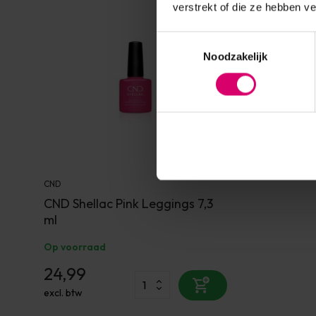
verstrekt of die ze hebben v
Toestemmingsselectie
Noodzakelijk
CND
CND Shellac Pink Leggings 7,3
ml
Op voorraad
24,99
excl. btw