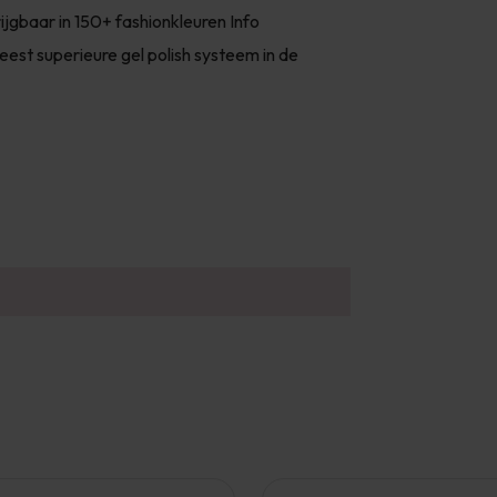
ijgbaar in 150+ fashionkleuren Info
t superieure gel polish systeem in de