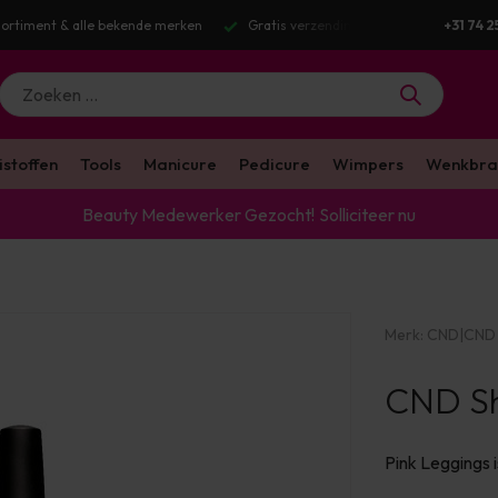
ortiment & alle bekende merken
Gratis verzending v.a. €100 excl. BTW
+31 74 2
istoffen
Tools
Manicure
Pedicure
Wimpers
Wenkbra
Beauty Medewerker Gezocht!
Solliciteer nu
Merk:
CND
|
CND 
CND She
Pink Leggings i