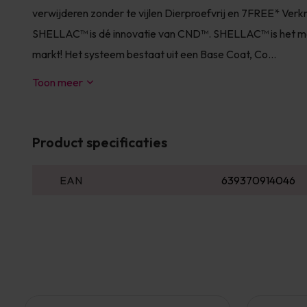
verwijderen zonder te vijlen Dierproefvrij en 7FREE* Verkr
SHELLAC™ is dé innovatie van CND™. SHELLAC™ is het mees
markt! Het systeem bestaat uit een Base Coat, Co...
Toon meer
Product specificaties
EAN
639370914046