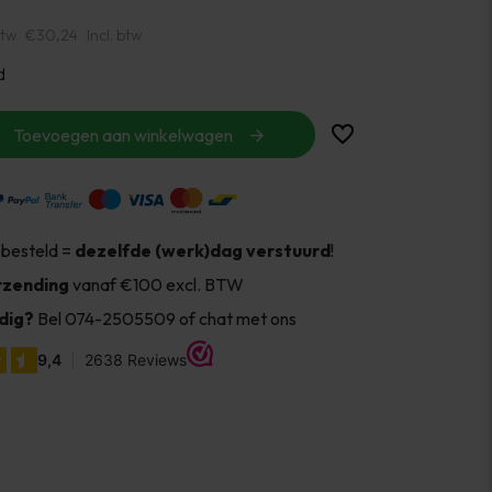
btw
€30,24
Incl. btw
d
Toevoegen aan winkelwagen
 besteld =
dezelfde (werk)dag verstuurd
!
rzending
vanaf €100 excl. BTW
dig?
Bel 074-2505509 of chat met ons