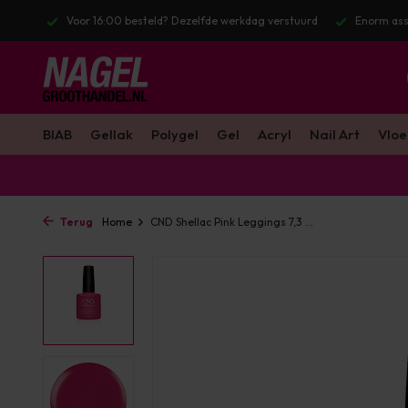
l. BTW
Voor 16:00 besteld? Dezelfde werkdag verstuurd
Enorm ass
BIAB
Gellak
Polygel
Gel
Acryl
Nail Art
Vloe
Terug
Home
CND Shellac Pink Leggings 7,3 ...