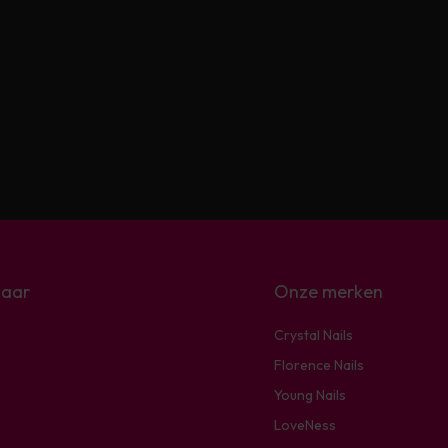
naar
Onze merken
Crystal Nails
Florence Nails
Young Nails
LoveNess