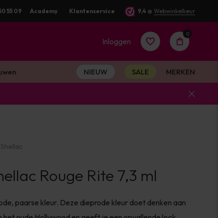
50 55 09
Academy
Klantenservice
9,4
@
Webwinkelkeur
0
Inloggen
uwen
NIEUW
SALE
MERKEN
Account
aanmaken
Shellac
Account
ellac Rouge Rite 7,3 ml
aanmaken
de, paarse kleur. Deze dieprode kleur doet denken aan
 het oude Hollywood en geeft je een opvallende look