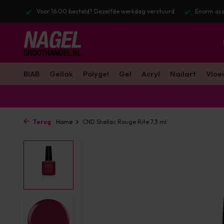
stuurd
Enorm assortiment & alle bekende merken
Gratis verzendin
BIAB
Gellak
Polygel
Gel
Acryl
Nailart
Vloei
Terug
Home
CND Shellac Rouge Rite 7,3 ml