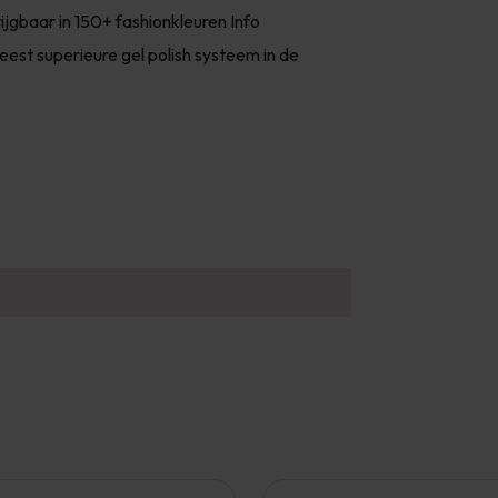
ijgbaar in 150+ fashionkleuren Info
t superieure gel polish systeem in de