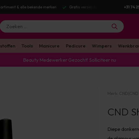
g v.a. €100 excl. BTW
Voor 16:00 besteld? Dezelfde werkdag verstuurd
+31 74 2
stoffen
Tools
Manicure
Pedicure
Wimpers
Wenkbra
Beauty Medewerker Gezocht!
Solliciteer nu
Merk:
CND
|
CND 
CND Sh
Diepe donkerro
de glamour van