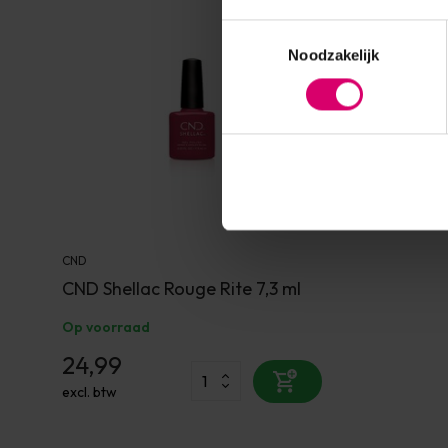
Toestemmingsselectie
Noodzakelijk
CND
CND Shellac Rouge Rite 7,3 ml
Op voorraad
24,99
excl. btw