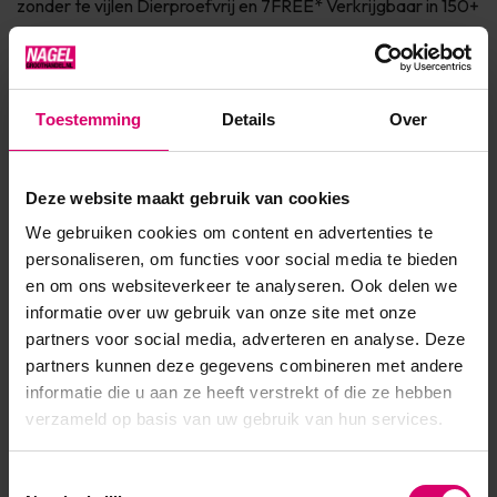
zonder te vijlen Dierproefvrij en 7FREE* Verkrijgbaar in 150+
fashionkleuren InfoSHELLAC™ is dé innovatie van CND™.
SHELLAC™ is het meest superieure gel polish systeem in de
markt! Het systeem bestaat uit een Base Coat, Color Coat...
Toestemming
Details
Over
Toon meer
Deze website maakt gebruik van cookies
Product specificaties
We gebruiken cookies om content en advertenties te
personaliseren, om functies voor social media te bieden
SKU
63937000051
en om ons websiteverkeer te analyseren. Ook delen we
informatie over uw gebruik van onze site met onze
EAN
639370000510
partners voor social media, adverteren en analyse. Deze
partners kunnen deze gegevens combineren met andere
informatie die u aan ze heeft verstrekt of die ze hebben
verzameld op basis van uw gebruik van hun services.
Toestemmingsselectie